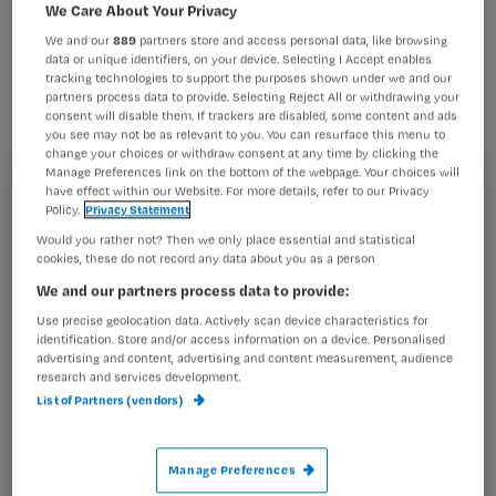
We Care About Your Privacy
& Verzorgenden Nederland (V&VN)
zal
We and our
889
partners store and access personal data, like browsing
in januari 2007 getest worden op de
data or unique identifiers, on your device. Selecting I Accept enables
tracking technologies to support the purposes shown under we and our
praktische toepasbaarheid en
partners process data to provide. Selecting Reject All or withdrawing your
consent will disable them. If trackers are disabled, some content and ads
gebruiksvriendelijkheid. Dat heeft de
you see may not be as relevant to you. You can resurface this menu to
change your choices or withdraw consent at any time by clicking the
V&VN aan Nursing laten weten.
Manage Preferences link on the bottom of the webpage. Your choices will
have effect within our Website. For more details, refer to our Privacy
Registreren
Policy.
Privacy Statement
Wil je dit artikel lezen?
Would you rather not? Then we only place essential and statistical
cookies, these do not record any data about you as a person
De tests zullen worden
We and our partners process data to provide:
Maak gratis een account aan en lees 2
…
artikelen gratis per maand
Use precise geolocation data. Actively scan device characteristics for
identification. Store and/or access information on a device. Personalised
advertising and content, advertising and content measurement, audience
Al een account of abonnement?
Log dan in
research and services development.
List of Partners (vendors)
Wat
Manage Preferences
is