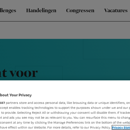
llenges
Handelingen
Congressen
Vacatures
t voor
eel EPD
bout Your Privacy
887
partners store and access personal data, like browsing data or unique identifiers, on
Accept enables tracking technologies to support the purposes shown under we and our 
 to provide. Selecting Reject All or withdrawing your consent will disable them. If tracker
t and ads you see may not be as relevant to you. You can resurface this menu to chan
consent at any time by clicking the Manage Preferences link on the bottom of the webp
have effect within our Website. For more details, refer to our Privacy Policy.
Privacy Sta