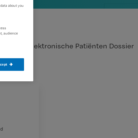
 data about you
cess
t, audience
van het Elektronische Patiënten Dossier
ccept
nd