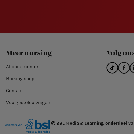
Footer
Meer nursing
Volg on
Abonnementen
Nursing shop
Contact
Veelgestelde vragen
© BSL Media & Learning, onderdeel v