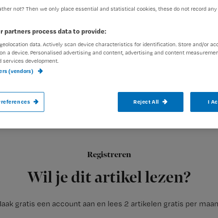
ther not? Then we only place essential and statistical cookies, these do not record any
r partners process data to provide:
geolocation data. Actively scan device characteristics for identification. Store and/or ac
on a device. Personalised advertising and content, advertising and content measuremen
d services development.
Het verpleegkundige en verzorgende deel 
ners (vendors)
(EPD) moet veel meer aandacht krijgen.
references
Reject All
I A
Dit schrijft V&VN in een
brief aan de Tweede Kamer
.
Domein-denken
Registreren
De
ontwikkeling van het EPD
richt zich
Wil je dit artikel lezen?
aak gratis een account aan en lees 2 artikelen gratis per maa