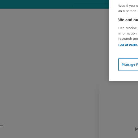
Would you ra
as a person
We and ou
Use precise 
information 
research an
List of Part
Manage P
…
M