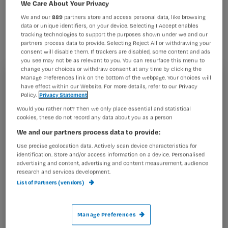
om de kosten van het
We Care About Your Privacy
We and our
889
partners store and access personal data, like browsing
persoonsgebonden budget (PGB) te
data or unique identifiers, on your device. Selecting I Accept enables
beteugelen. De instroom wordt
tracking technologies to support the purposes shown under we and our
partners process data to provide. Selecting Reject All or withdrawing your
beperkt en sommige tarieven gaan
consent will disable them. If trackers are disabled, some content and ads
you see may not be as relevant to you. You can resurface this menu to
fors omlaag.
change your choices or withdraw consent at any time by clicking the
Manage Preferences link on the bottom of the webpage. Your choices will
Registreren
have effect within our Website. For more details, refer to our Privacy
Policy.
Privacy Statement
Wil je dit artikel lezen?
Would you rather not? Then we only place essential and statistical
Dat staat hoogstwaarschijnlijk
cookies, these do not record any data about you as a person
Maak gratis een account aan en lees 2
…
We and our partners process data to provide:
artikelen gratis per maand
Use precise geolocation data. Actively scan device characteristics for
identification. Store and/or access information on a device. Personalised
Al een account of abonnement?
Log dan in
advertising and content, advertising and content measurement, audience
research and services development.
List of Partners (vendors)
Wat
is
Manage Preferences
je