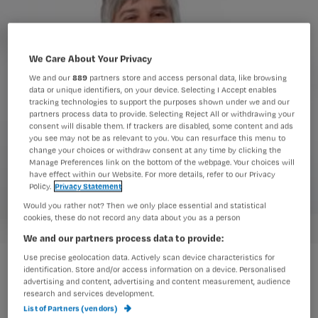
We Care About Your Privacy
We and our
889
partners store and access personal data, like browsing
data or unique identifiers, on your device. Selecting I Accept enables
tracking technologies to support the purposes shown under we and our
partners process data to provide. Selecting Reject All or withdrawing your
consent will disable them. If trackers are disabled, some content and ads
you see may not be as relevant to you. You can resurface this menu to
change your choices or withdraw consent at any time by clicking the
Manage Preferences link on the bottom of the webpage. Your choices will
have effect within our Website. For more details, refer to our Privacy
Policy.
Privacy Statement
Would you rather not? Then we only place essential and statistical
cookies, these do not record any data about you as a person
We and our partners process data to provide:
Use precise geolocation data. Actively scan device characteristics for
‘Waarom is er geen verplichte landelijke rekentoets?’
identification. Store and/or access information on a device. Personalised
advertising and content, advertising and content measurement, audience
research and services development.
List of Partners (vendors)