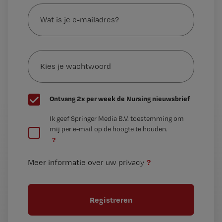
Wat
is
je
e-
Kies
mailadres?
je
*
wachtwoord
G
Ontvang 2x per week de Nursing nieuwsbrief
e
G
Ik geef Springer Media B.V. toestemming om
e
mij per e-mail op de hoogte te houden.
e
n
?
e
t
n
i
?
Meer informatie over uw privacy
t
t
i
e
t
l
e
l