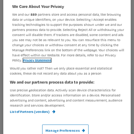
kunnen zelfs een averechts effect
We Care About Your Privacy
hebben.
We and our
889
partners store and access personal data, like browsing
data or unique identifiers, on your device. Selecting I Accept enables
tracking technologies to support the purposes shown under we and our
partners process data to provide. Selecting Reject All or withdrawing your
consent will disable them. If trackers are disabled, some content and ads
you see may not be as relevant to you. You can resurface this menu to
Dat schrijven onderzoekers van de Universiteit
change your choices or withdraw consent at any time by clicking the
Maastricht in een artikel in het wetenschappelijke
Manage Preferences link on the bottom of the webpage. Your choices will
tijdschrift
Health Psychology Review
.
have effect within our Website. For more details, refer to our Privacy
Policy.
Privacy Statement
Would you rather not? Then we only place essential and statistical
cookies, these do not record any data about you as a person
Registreren
We and our partners process data to provide:
Self efficacy
Wil je dit artikel lezen?
Use precise geolocation data. Actively scan device characteristics for
identification. Store and/or access information on a device. Personalised
Teksten
advertising and content, advertising and content measurement, audience
Maak gratis een account aan en lees 2
…
research and services development.
artikelen gratis per maand
List of Partners (vendors)
Al een account of abonnement?
Log dan in
Manage Preferences