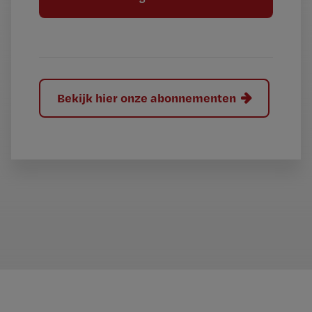
e
l
?
Bekijk hier onze abonnementen