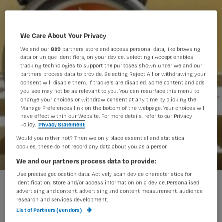
We Care About Your Privacy
We and our
889
partners store and access personal data, like browsing
data or unique identifiers, on your device. Selecting I Accept enables
tracking technologies to support the purposes shown under we and our
partners process data to provide. Selecting Reject All or withdrawing your
consent will disable them. If trackers are disabled, some content and ads
you see may not be as relevant to you. You can resurface this menu to
change your choices or withdraw consent at any time by clicking the
Manage Preferences link on the bottom of the webpage. Your choices will
have effect within our Website. For more details, refer to our Privacy
Policy.
Privacy Statement
Would you rather not? Then we only place essential and statistical
cookies, these do not record any data about you as a person
We and our partners process data to provide:
Use precise geolocation data. Actively scan device characteristics for
Waarschuwing voor dutje tijdens nachtdienst
identification. Store and/or access information on a device. Personalised
advertising and content, advertising and content measurement, audience
research and services development.
List of Partners (vendors)