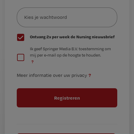
e-
Kies
mailadres?
je
*
wachtwoord
G
Ontvang 2x per week de Nursing nieuwsbrief
e
G
Ik geef Springer Media B.V. toestemming om
e
mij per e-mail op de hoogte te houden.
e
n
?
e
t
n
i
?
Meer informatie over uw privacy
t
t
i
e
t
l
e
l
?