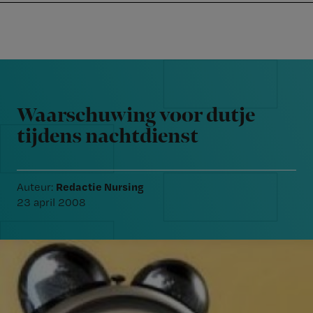
Nursing
W
Skip
Skip
Skip
voor
m
Inloggen
to
to
to
verpleegkundigen
wi
primary
main
footer
jo
navigation
content
Reader
st
Interactions
be
Waarschuwing voor dutje
tijdens nachtdienst
Redactie Nursing
Auteur:
23 april 2008