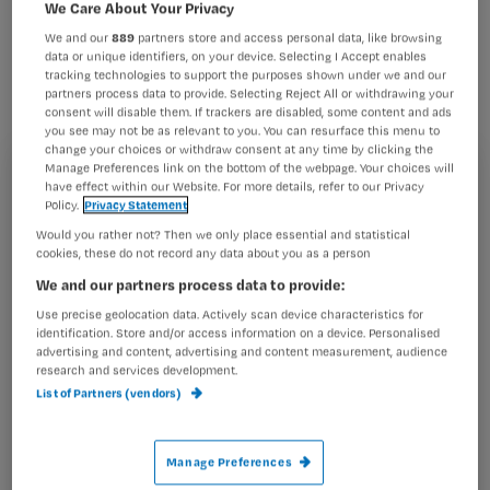
We Care About Your Privacy
Vraag:
We and our
889
partners store and access personal data, like browsing
data or unique identifiers, on your device. Selecting I Accept enables
Voor welke handelingen heb je een delegatieverklaring
tracking technologies to support the purposes shown under we and our
nodig?
partners process data to provide. Selecting Reject All or withdrawing your
consent will disable them. If trackers are disabled, some content and ads
you see may not be as relevant to you. You can resurface this menu to
change your choices or withdraw consent at any time by clicking the
Antwoord:
Manage Preferences link on the bottom of the webpage. Your choices will
Registreren
have effect within our Website. For more details, refer to our Privacy
Die heb je helemaal niet nodig. Als je fysiek bekwaam
Policy.
Privacy Statement
Wil je dit artikel lezen?
bent (door training of ervaring) een handeling uit te
Would you rather not? Then we only place essential and statistical
voeren en je werkgever zegt: ik
cookies, these do not record any data about you as a person
Maak gratis een account aan en lees 2
…
We and our partners process data to provide:
artikelen gratis per maand
Use precise geolocation data. Actively scan device characteristics for
identification. Store and/or access information on a device. Personalised
Al een account of abonnement?
Log dan in
advertising and content, advertising and content measurement, audience
research and services development.
List of Partners (vendors)
Wat
is
Manage Preferences
je