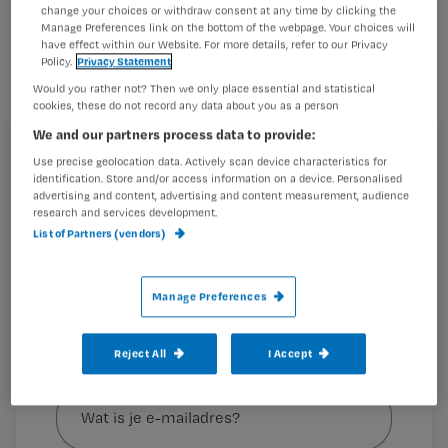
Demissionair minister Helder neemt
change your choices or withdraw consent at any time by clicking the
maatregelen.
Manage Preferences link on the bottom of the webpage. Your choices will
have effect within our Website. For more details, refer to our Privacy
Policy.
Privacy Statement
Would you rather not? Then we only place essential and statistical
cookies, these do not record any data about you as a person
Lees hier meer over wat 2024 voor jou als
We and our partners process data to provide:
verpleegkundige in petto heeft.
Registreren
Use precise geolocation data. Actively scan device characteristics for
identification. Store and/or access information on a device. Personalised
Wil je dit artikel lezen?
advertising and content, advertising and content measurement, audience
research and services development.
List of Partners (vendors)
Maak gratis een account aan en lees 2
…
artikelen gratis per maand
Al een account of abonnement?
Log dan in
Manage Preferences
Reject All
I Accept
Wat
is
je