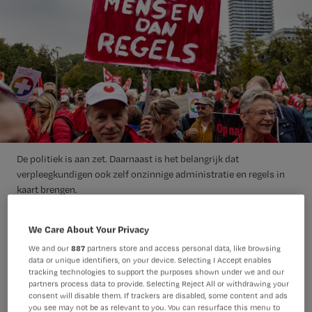
De politiek is aan zet. Daarnaast is het belangrijk dat
verpleegkundigen ook zelf onzinnige administratie en regels in
kaart brengen.
ANP/Saskia Uittenbogaart
Foto:
We Care About Your Privacy
Dat de regeldruk in de zorg echt moet
We and our
887
partners store and access personal data, like browsing
data or unique identifiers, on your device. Selecting I Accept enables
verminderen, daar zijn alle partijen
tracking technologies to support the purposes shown under we and our
partners process data to provide. Selecting Reject All or withdrawing your
inmiddels wel van doordrongen.
consent will disable them. If trackers are disabled, some content and ads
you see may not be as relevant to you. You can resurface this menu to