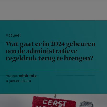
Nursing
W
Skip
Skip
Skip
voor
m
Inloggen
to
to
to
verpleegkundigen
wi
primary
main
footer
jo
navigation
content
Reader
st
Interactions
be
Actueel
Wat gaat er in 2024 gebeuren
om de administratieve
regeldruk terug te brengen?
Edith Tulp
Auteur:
4 januari 2024