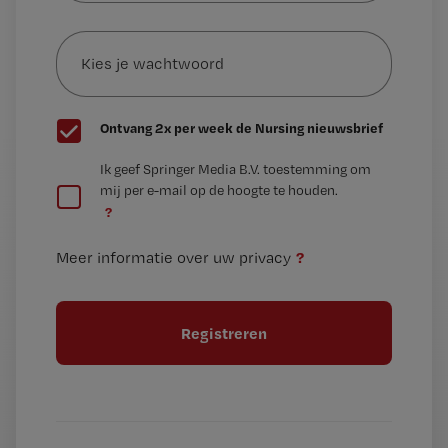
e-
Kies
mailadres?
je
*
wachtwoord
G
Ontvang 2x per week de Nursing nieuwsbrief
e
G
Ik geef Springer Media B.V. toestemming om
e
mij per e-mail op de hoogte te houden.
e
n
?
e
t
n
i
?
Meer informatie over uw privacy
t
t
i
e
t
l
e
l
?