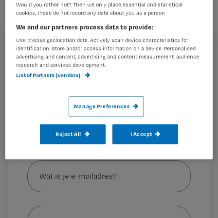
Would you rather not? Then we only place essential and statistical
zijn veelbelovend voor de toekomst:
cookies, these do not record any data about you as a person
CNIO’s Florian Van Hunnik en Margot
We and our partners process data to provide:
Lavrijsen lichten de meest recente
Use precise geolocation data. Actively scan device characteristics for
Registreren
identification. Store and/or access information on a device. Personalised
ontwikkelingen toe.
advertising and content, advertising and content measurement, audience
Wil je dit artikel lezen?
research and services development.
Minister Fleur Agema van VWS wil investeren in artificiële
List of Partners (vendors)
intelligentie
Maak gratis een account aan en lees 2
…
artikelen gratis per maand
Manage Preferences
Al een account of abonnement?
Log dan in
Reject All
I Accept
Wat
is
je
e-
Kies
mailadres?
je