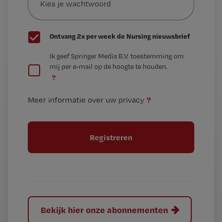
*
wachtwoord
G
Ontvang 2x per week de Nursing nieuwsbrief
e
G
Ik geef Springer Media B.V. toestemming om
e
mij per e-mail op de hoogte te houden.
e
n
?
e
t
n
i
?
Meer informatie over uw privacy
t
t
i
e
t
l
e
l
?
Bekijk hier onze abonnementen