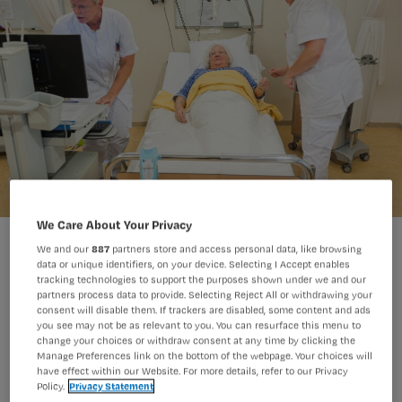
We Care About Your Privacy
‘In de toekomst worden de relevante punten door AI uit
We and our
887
partners store and access personal data, like browsing
patiëntgesprekken gefilterd, en op de juiste plek in het EPD
data or unique identifiers, on your device. Selecting I Accept enables
gezet.’
tracking technologies to support the purposes shown under we and our
partners process data to provide. Selecting Reject All or withdrawing your
Arno Massee
Foto:
consent will disable them. If trackers are disabled, some content and ads
you see may not be as relevant to you. You can resurface this menu to
change your choices or withdraw consent at any time by clicking the
Manage Preferences link on the bottom of the webpage. Your choices will
Welke verpleegkundige AI-
have effect within our Website. For more details, refer to our Privacy
Policy.
Privacy Statement
toepassingen worden al gebruikt en