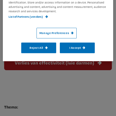
identification. Store and/or access information on a device. Personalised
advertising and content, advertising and content measurement, audience
research and services development.
List of Partners (vendors)
Hypokaliëmie
Manage Preferences
Verhoogde kans op darmkanker
Reject All
I Accept
Verlies van effectiviteit (luie darmen)
Thema: