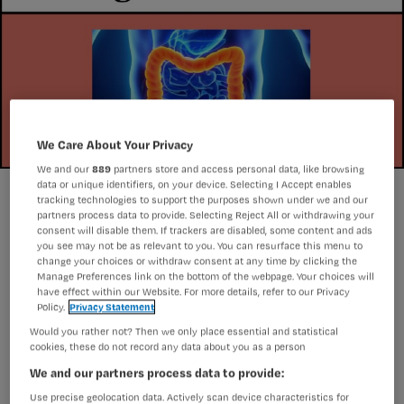
We Care About Your Privacy
We and our
889
partners store and access personal data, like browsing
data or unique identifiers, on your device. Selecting I Accept enables
Weet jij het antwoord?
tracking technologies to support the purposes shown under we and our
Fotolia
Foto:
partners process data to provide. Selecting Reject All or withdrawing your
consent will disable them. If trackers are disabled, some content and ads
you see may not be as relevant to you. You can resurface this menu to
change your choices or withdraw consent at any time by clicking the
Welk van de onderstaande antwoorden
Manage Preferences link on the bottom of the webpage. Your choices will
kan een complicatie zijn bij het
have effect within our Website. For more details, refer to our Privacy
Policy.
Privacy Statement
overmatig gebruik van laxantia?
Would you rather not? Then we only place essential and statistical
cookies, these do not record any data about you as a person
We and our partners process data to provide:
Hypocalciëmie
Use precise geolocation data. Actively scan device characteristics for