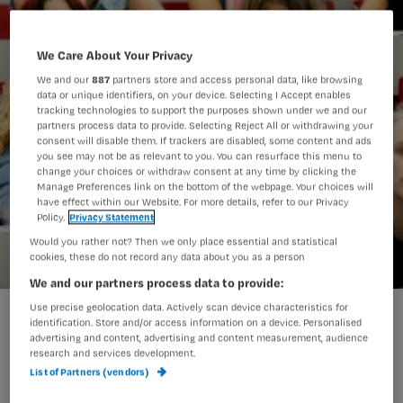
We Care About Your Privacy
We and our
887
partners store and access personal data, like browsing
data or unique identifiers, on your device. Selecting I Accept enables
tracking technologies to support the purposes shown under we and our
partners process data to provide. Selecting Reject All or withdrawing your
consent will disable them. If trackers are disabled, some content and ads
you see may not be as relevant to you. You can resurface this menu to
change your choices or withdraw consent at any time by clicking the
Manage Preferences link on the bottom of the webpage. Your choices will
have effect within our Website. For more details, refer to our Privacy
Policy.
Privacy Statement
Would you rather not? Then we only place essential and statistical
cookies, these do not record any data about you as a person
We and our partners process data to provide:
Use precise geolocation data. Actively scan device characteristics for
identification. Store and/or access information on a device. Personalised
De 17 hbo-v opleidingen werken op dit
advertising and content, advertising and content measurement, audience
research and services development.
moment aan een nieuw
List of Partners (vendors)
opleidingsprofiel. Krijgen basisvakken