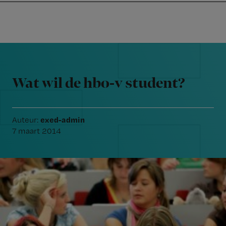
Nursing
W
Skip
Skip
Skip
voor
m
Inloggen
to
to
to
verpleegkundigen
wi
primary
main
footer
jo
navigation
content
Reader
st
Interactions
be
Wat wil de hbo-v student?
exed-admin
Auteur:
7 maart 2014