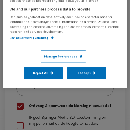
cookies, these do not record any data about you as a person
Week tegen Eenzaamheid, die
Maak gratis een account aan en lees 2
…
We and our partners process data to provide:
artikelen gratis per maand
Use precise geolocation data. Actively scan device characteristics for
identification. Store and/or access information on a device. Personalised
Al een account of abonnement?
Log dan in
advertising and content, advertising and content measurement, audience
research and services development.
List of Partners (vendors)
Wat
is
Manage Preferences
je
e-
Reject All
I Accept
Kies
mailadres?
je
*
wachtwoord
G
Ontvang 2x per week de Nursing nieuwsbrief
e
G
Ik geef Springer Media B.V. toestemming om
e
mij per e-mail op de hoogte te houden.
e
n
?