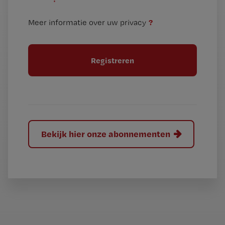
e
t
n
i
?
Meer informatie over uw privacy
t
t
i
e
t
l
e
l
?
Bekijk hier onze abonnementen