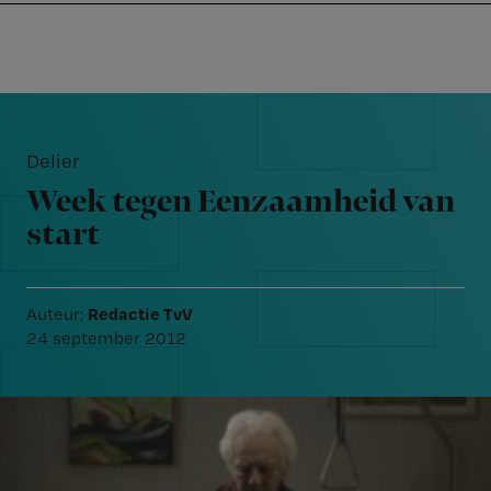
Nursing
W
Skip
Skip
Skip
voor
m
Inloggen
to
to
to
verpleegkundigen
wi
primary
main
footer
jo
navigation
content
Reader
st
Interactions
be
Delier
Week tegen Eenzaamheid van
start
Redactie TvV
Auteur:
24 september 2012