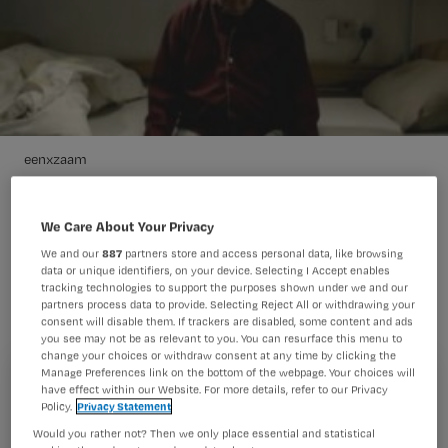
eenxzaam
We Care About Your Privacy
Het is deze week de Week tegen
We and our
887
partners store and access personal data, like browsing
Eenzaamheid 2012. Door heel het land
data or unique identifiers, on your device. Selecting I Accept enables
tracking technologies to support the purposes shown under we and our
worden activiteiten in de strijd tegen
partners process data to provide. Selecting Reject All or withdrawing your
consent will disable them. If trackers are disabled, some content and ads
eenzaamheid opgestart.
you see may not be as relevant to you. You can resurface this menu to
change your choices or withdraw consent at any time by clicking the
Manage Preferences link on the bottom of the webpage. Your choices will
Registreren
have effect within our Website. For more details, refer to our Privacy
Policy.
Privacy Statement
Wil je dit artikel lezen?
Coalitie Erbij organiseert dit jaar voor de derde maal de
Would you rather not? Then we only place essential and statistical