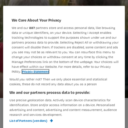
We Care About Your Privacy
We and our
887
partners store and access personal data, like browsing
data or unique identifiers, on your device. Selecting I Accept enables
tracking technologies to support the purposes shown under we and our
partners process data to provide. Selecting Reject All or withdrawing your
consent will disable them. If trackers are disabled, some content and ads
you see may not be as relevant to you. You can resurface this menu to
change your choices or withdraw consent at any time by clicking the
Manage Preferences link on the bottom of the webpage. Your choices will
have effect within our Website. For more details, refer to our Privacy
Policy.
Privacy Statement
Would you rather not? Then we only place essential and statistical
cookies, these do not record any data about you as a person
We and our partners process data to provide:
Use precise geolocation data. Actively scan device characteristics for
Wel of geen euthanasie bij dementie?
identification. Store and/or access information on a device. Personalised
advertising and content, advertising and content measurement, audience
research and services development.
List of Partners (vendors)