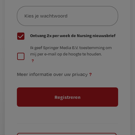
Kies
mailadres?
je
*
wachtwoord
G
Ontvang 2x per week de Nursing nieuwsbrief
e
G
Ik geef Springer Media B.V. toestemming om
e
mij per e-mail op de hoogte te houden.
e
n
?
e
t
n
i
?
Meer informatie over uw privacy
t
t
i
e
t
l
e
l
?