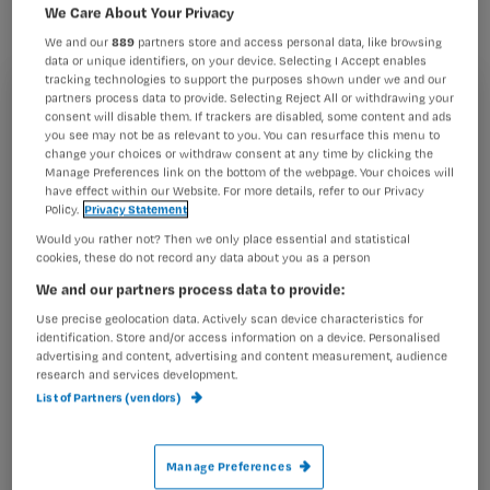
bloedvat hebt aangeprikt, of is dat niet
We Care About Your Privacy
nodig? Dat vroeg een Nursing-lezer
We and our
889
partners store and access personal data, like browsing
data or unique identifiers, on your device. Selecting I Accept enables
zich af.
tracking technologies to support the purposes shown under we and our
partners process data to provide. Selecting Reject All or withdrawing your
Registreren
consent will disable them. If trackers are disabled, some content and ads
you see may not be as relevant to you. You can resurface this menu to
Wil je dit artikel lezen?
Aspireren bij een
intramusculaire injectie
betekent dat je
change your choices or withdraw consent at any time by clicking the
Manage Preferences link on the bottom of the webpage. Your choices will
de
have effect within our Website. For more details, refer to our Privacy
Maak gratis een account aan en lees 2
…
Policy.
Privacy Statement
artikelen gratis per maand
Would you rather not? Then we only place essential and statistical
cookies, these do not record any data about you as a person
Al een account of abonnement?
Log dan in
We and our partners process data to provide:
Use precise geolocation data. Actively scan device characteristics for
identification. Store and/or access information on a device. Personalised
advertising and content, advertising and content measurement, audience
Wat
research and services development.
is
List of Partners (vendors)
je
e-
Kies
mailadres?
Manage Preferences
je