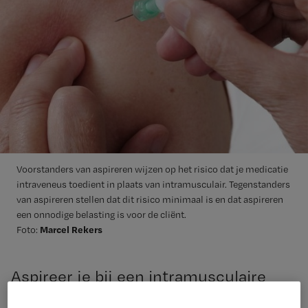
Voorstanders van aspireren wijzen op het risico dat je medicatie
intraveneus toedient in plaats van intramusculair. Tegenstanders
van aspireren stellen dat dit risico minimaal is en dat aspireren
een onnodige belasting is voor de cliënt.
Marcel Rekers
Foto:
Aspireer je bij een intramusculaire
injectie om te checken dat je geen