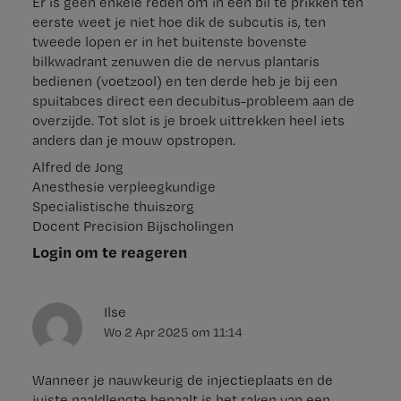
Er is geen enkele reden om in een bil te prikken ten
eerste weet je niet hoe dik de subcutis is, ten
tweede lopen er in het buitenste bovenste
bilkwadrant zenuwen die de nervus plantaris
bedienen (voetzool) en ten derde heb je bij een
spuitabces direct een decubitus-probleem aan de
overzijde. Tot slot is je broek uittrekken heel iets
anders dan je mouw opstropen.
Alfred de Jong
Anesthesie verpleegkundige
Specialistische thuiszorg
Docent Precision Bijscholingen
Login om te reageren
Ilse
Wo 2 Apr 2025
om
11:14
Wanneer je nauwkeurig de injectieplaats en de
juiste naaldlengte bepaalt is het raken van een