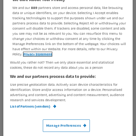
verbonden worden?
We and our
889
partners store and access personal data, like browsing
data or unique identifiers, on your device. Selecting I Accept enables
tracking technologies to support the purposes shown under we and our
partners process data to provide. Selecting Reject All or withdrawing your
consent will disable them. If trackers are disabled, some content and ads
Casus
Registreren
you see may not be as relevant to you. You can resurface this menu to
change your choices or withdraw consent at any time by clicking the
Je verzorgt een patiënt die drie dagen geleden
Wil je dit artikel lezen?
Manage Preferences link on the bottom of the webpage. Your choices will
geopereerd is. De wond ziet droog en je besluit deze niet
have effect within our Website. For more details, refer to our Privacy
meer te verbinden. Je
Policy.
Privacy Statement
Maak gratis een account aan en lees 2
…
Would you rather not? Then we only place essential and statistical
artikelen gratis per maand
cookies, these do not record any data about you as a person
We and our partners process data to provide:
Al een account of abonnement?
Log dan in
Use precise geolocation data. Actively scan device characteristics for
identification. Store and/or access information on a device. Personalised
advertising and content, advertising and content measurement, audience
research and services development.
Wat
List of Partners (vendors)
is
je
e-
Manage Preferences
Kies
mailadres?