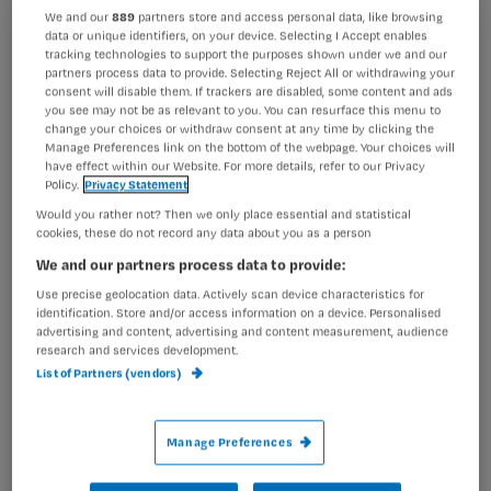
omkleden in de sluis vertroebelt het
We and our
889
partners store and access personal data, like browsing
data or unique identifiers, on your device. Selecting I Accept enables
zicht op deze ernstige zieke dame. En
Registreren
tracking technologies to support the purposes shown under we and our
dat terwijl mijn collega mij overdraagt
partners process data to provide. Selecting Reject All or withdrawing your
Wil je dit artikel lezen?
consent will disable them. If trackers are disabled, some content and ads
dat ze ‘het niet
you see may not be as relevant to you. You can resurface this menu to
change your choices or withdraw consent at any time by clicking the
Maak gratis een account aan en lees 2
…
Manage Preferences link on the bottom of the webpage. Your choices will
artikelen gratis per maand
have effect within our Website. For more details, refer to our Privacy
Policy.
Privacy Statement
Al een account of abonnement?
Log dan in
Would you rather not? Then we only place essential and statistical
cookies, these do not record any data about you as a person
We and our partners process data to provide:
Wat
Use precise geolocation data. Actively scan device characteristics for
identification. Store and/or access information on a device. Personalised
is
advertising and content, advertising and content measurement, audience
je
research and services development.
e-
List of Partners (vendors)
Kies
mailadres?
je
*
Manage Preferences
wachtwoord