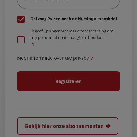
wachtwoord
G
Ontvang 2x per week de Nursing nieuwsbrief
e
G
Ik geef Springer Media B.V. toestemming om
e
mij per e-mail op de hoogte te houden.
e
n
?
e
t
n
i
?
Meer informatie over uw privacy
t
t
i
e
t
l
e
l
?
Bekijk hier onze abonnementen