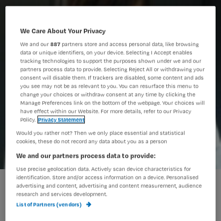
We Care About Your Privacy
We and our
887
partners store and access personal data, like browsing
data or unique identifiers, on your device. Selecting I Accept enables
tracking technologies to support the purposes shown under we and our
partners process data to provide. Selecting Reject All or withdrawing your
consent will disable them. If trackers are disabled, some content and ads
you see may not be as relevant to you. You can resurface this menu to
change your choices or withdraw consent at any time by clicking the
Manage Preferences link on the bottom of the webpage. Your choices will
have effect within our Website. For more details, refer to our Privacy
Policy.
Privacy Statement
Would you rather not? Then we only place essential and statistical
cookies, these do not record any data about you as a person
We and our partners process data to provide:
Use precise geolocation data. Actively scan device characteristics for
identification. Store and/or access information on a device. Personalised
advertising and content, advertising and content measurement, audience
Conny krijgt mail van een oud
research and services development.
List of Partners (vendors)
stagiaire. Ze begon als een schuchter