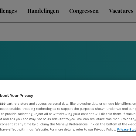
llenges
Handelingen
Congressen
Vacatures
bout Your Privacy
889
partners store and access personal data, like browsing data or unique identifiers, on
Accept enables tracking technologies to support the purposes shown under we and our 
 to provide. Selecting Reject All or withdrawing your consent will disable them. If tracker
t and ads you see may not be as relevant to you. You can resurface this menu to chan
consent at any time by clicking the Manage Preferences link on the bottom of the webp
have effect within our Website. For more details, refer to our Privacy Policy.
Privacy Sta