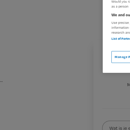
Would you ra
as a person
We and ou
Use precise 
information 
research an
List of Part
Manage P
…
M
Wat
is