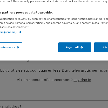
ther not? Then we only place essential and statistical cookies, these do not record any
r partners process data to provide:
geolocation data. Actively scan device characteristics for identification. Store and/or ac
Verzorgende Conny heeft haar collega’s g
on a device. Personalised advertising and content, advertising and content measuremen
d services development.
om te doen en wat het leukst.
ners (vendors)
Registreren
references
Reject All
I A
Wat ik mij al jaren afvraag is: wat vinden de collega’s nu het v
Wil je dit artikel lezen?
aak gratis een account aan en lees 2 artikelen gratis per maa
Al een account of abonnement?
Log dan in