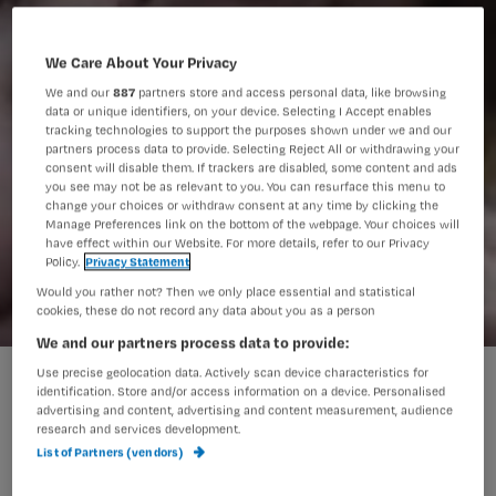
We Care About Your Privacy
We and our
887
partners store and access personal data, like browsing
data or unique identifiers, on your device. Selecting I Accept enables
tracking technologies to support the purposes shown under we and our
partners process data to provide. Selecting Reject All or withdrawing your
consent will disable them. If trackers are disabled, some content and ads
you see may not be as relevant to you. You can resurface this menu to
change your choices or withdraw consent at any time by clicking the
Manage Preferences link on the bottom of the webpage. Your choices will
have effect within our Website. For more details, refer to our Privacy
Policy.
Privacy Statement
Would you rather not? Then we only place essential and statistical
cookies, these do not record any data about you as a person
We and our partners process data to provide:
Use precise geolocation data. Actively scan device characteristics for
identification. Store and/or access information on a device. Personalised
Een teamleider vraagt Nursing om
advertising and content, advertising and content measurement, audience
research and services development.
tips: ‘Hoe breng ik voldoening en
List of Partners (vendors)
aandacht terug op de werkvloer voor