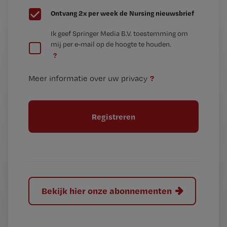
G
Ontvang 2x per week de Nursing nieuwsbrief
e
G
Ik geef Springer Media B.V. toestemming om
e
mij per e-mail op de hoogte te houden.
e
n
?
e
t
n
i
?
Meer informatie over uw privacy
t
t
i
e
t
l
e
l
?
Bekijk hier onze abonnementen