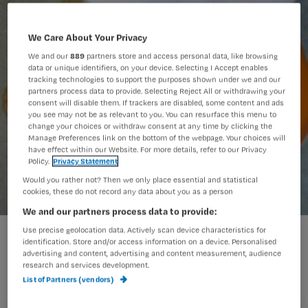
We Care About Your Privacy
We and our
889
partners store and access personal data, like browsing
data or unique identifiers, on your device. Selecting I Accept enables
tracking technologies to support the purposes shown under we and our
partners process data to provide. Selecting Reject All or withdrawing your
consent will disable them. If trackers are disabled, some content and ads
you see may not be as relevant to you. You can resurface this menu to
change your choices or withdraw consent at any time by clicking the
Manage Preferences link on the bottom of the webpage. Your choices will
have effect within our Website. For more details, refer to our Privacy
Policy.
Privacy Statement
Would you rather not? Then we only place essential and statistical
cookies, these do not record any data about you as a person
We and our partners process data to provide:
Use precise geolocation data. Actively scan device characteristics for
identification. Store and/or access information on a device. Personalised
advertising and content, advertising and content measurement, audience
research and services development.
Op donderdag was het druk. ADL- en coördinatiemoe
List of Partners (vendors)
kwam ik thuis. Mijn hersenen waren er slechter aan toe