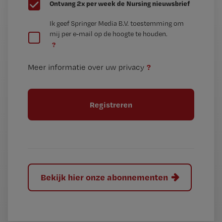
G
Ontvang 2x per week de Nursing nieuwsbrief
e
G
Ik geef Springer Media B.V. toestemming om
e
mij per e-mail op de hoogte te houden.
e
n
?
e
t
n
i
?
Meer informatie over uw privacy
t
t
i
e
t
l
e
l
?
Bekijk hier onze abonnementen