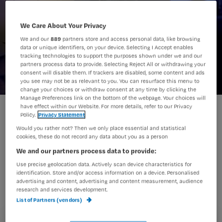
We Care About Your Privacy
We and our
889
partners store and access personal data, like browsing
data or unique identifiers, on your device. Selecting I Accept enables
tracking technologies to support the purposes shown under we and our
partners process data to provide. Selecting Reject All or withdrawing your
consent will disable them. If trackers are disabled, some content and ads
you see may not be as relevant to you. You can resurface this menu to
change your choices or withdraw consent at any time by clicking the
Manage Preferences link on the bottom of the webpage. Your choices will
berichten_werkdruk_Lex van Lieshout ANPb
have effect within our Website. For more details, refer to our Privacy
Policy.
Privacy Statement
Would you rather not? Then we only place essential and statistical
cookies, these do not record any data about you as a person
Werknemers in de zorg vinden hun
We and our partners process data to provide:
werk mentaal en fysiek zwaar. Zes op
Use precise geolocation data. Actively scan device characteristics for
identification. Store and/or access information on a device. Personalised
de tien betwijfelt hierdoor of het werk
advertising and content, advertising and content measurement, audience
research and services development.
vol te houden is tot de
List of Partners (vendors)
pensioenleeftijd. Volgens 28 procent