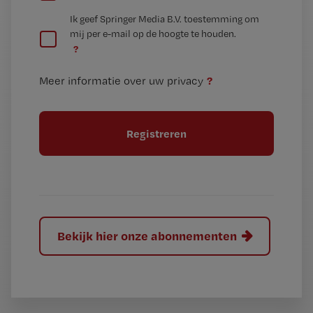
e
G
Ik geef Springer Media B.V. toestemming om
e
mij per e-mail op de hoogte te houden.
e
n
?
e
t
n
i
?
Meer informatie over uw privacy
t
t
i
e
t
l
e
l
?
Bekijk hier onze abonnementen