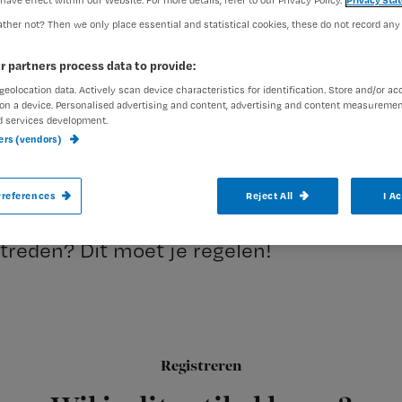
ther not? Then we only place essential and statistical cookies, these do not record any
Nienke Berends
19 mei 2014
Auteur:
r partners process data to provide:
geolocation data. Actively scan device characteristics for identification. Store and/or ac
on a device. Personalised advertising and content, advertising and content measuremen
d services development.
ners (vendors)
In Nursing juni vertellen verpleegkundige
references
Reject All
I A
hun ervaringen met het werken aldaar. Wil
treden? Dit moet je regelen!
Welke opleiding moet je hebb
Registreren
Voor Nederlandse