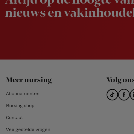
Altijd op de hoogte van
nieuws en vakinhoudel
Footer
Meer nursing
Volg on
Abonnementen
Nursing shop
Contact
Veelgestelde vragen