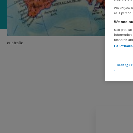
Would you ra
as a person
We and ou
Use precise 
information 
research an
australie
List of Part
Manage P