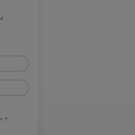
nd
?
n.