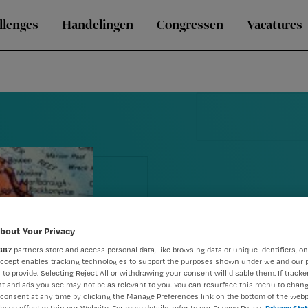
llenges
Handelingen
Congressen
Vacatures
bout Your Privacy
Werken in Au
887
partners store and access personal data, like browsing data or unique identifiers, on
Accept enables tracking technologies to support the purposes shown under we and our 
 to provide. Selecting Reject All or withdrawing your consent will disable them. If tracker
nodig?
t and ads you see may not be as relevant to you. You can resurface this menu to chan
consent at any time by clicking the Manage Preferences link on the bottom of the webp
have effect within our Website. For more details, refer to our Privacy Policy.
Privacy Sta