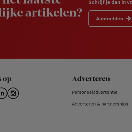
 het laatste
Schrijf je dan in 
ijke artikelen?
Aanmelden
s op
Adverteren
Personeeladvertentie
Adverteren & partnerships