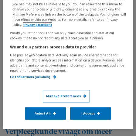
you see may not be as relevant to you. You can resurface this menu to
Nederlanders kijken naar instroom in
change your choices or withdraw consent at any time by clicking the
Manage Preferences link on the bottom of the webpage. Your choices will
de zorg. Uit onderzoek van NCOI onder
have effect within our Website. For more details, refer to our Privacy
ruim duizend werkenden blijkt dat
Policy.
Privacy Statement
driekwart vertrouwen heeft in
Would you rather not? Then we only place essential and statistical
cookies, these do not record any data about you as a person
zorgprofessionals die via een verkorte
We and our partners process data to provide:
opleidingsroute zijn opgeleid. Ook
Use precise geolocation data. Actively scan device characteristics for
wanneer het gaat om zorg voor
identification. Store and/or access information on a device. Personalised
advertising and content, advertising and content measurement, audience
henzelf of hun naasten.
research and services development.
List of Partners (vendors)
Die uitkomst is opvallend. Jarenlang werd een volledige,
Manage Preferences
traditionele opleiding gezien als de vanzelfsprekende
route naar een functie in de zorg. Nu lijkt het draagvlak
voor flexibelere leer- en ontwikkelpaden snel toe te
Reject All
I Accept
nemen.
Verpleegkunde vraagt om meer