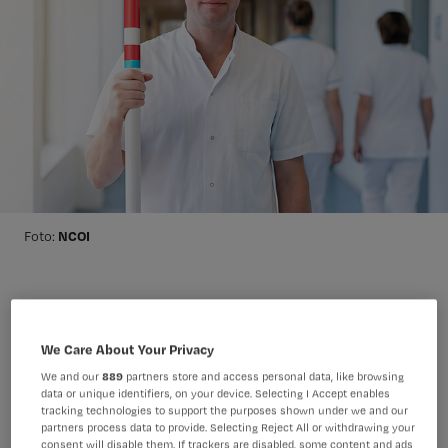
NCOI
Foto:
De personeelstekorten in de zorg
blijven oplopen. Tegelijkertijd groeit de
We Care About Your Privacy
zorgvraag door vergrijzing en de
We and our
889
partners store and access personal data, like browsing
data or unique identifiers, on your device. Selecting I Accept enables
toenemende complexiteit van zorg.
tracking technologies to support the purposes shown under we and our
partners process data to provide. Selecting Reject All or withdrawing your
Toch lijkt er beweging te komen in hoe
consent will disable them. If trackers are disabled, some content and ads