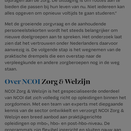
bijdragen aan de zorg. De uitdaging is om routes aan te
bieden die passen bij hun leven van nu. Niet iedereen kan
alles opgeven om opnieuw voltijds te gaan studeren.”
Met de groeiende zorgvraag en de aanhoudende
personeelstekorten wordt het steeds belangrijker om
nieuwe doelgroepen aan te spreken. Het onderzoek laat
zien dat het vertrouwen onder Nederlanders daarvoor
aanwezig is. De volgende stap is het wegnemen van de
praktische drempels die een overstap naar de
verpleegkunde en andere zorgberoepen nog in de weg
staan.
Over NCOI
Zorg & Welzijn
NCOI Zorg & Welzijn is het gespecialiseerde onderdeel
van NCOI dat zich volledig richt op opleidingen binnen het
zorgdomein. Met een team van experts met diepgaande
kennis van de sector ontwikkelt en verzorgt NCOI Zorg &
Welzijn een breed aanbod aan praktijkgerichte
opleidingen op mbo-, hbo- en post-hbo-niveau. De
programma’s zijn flexibel ingericht en sluiten nauw aan