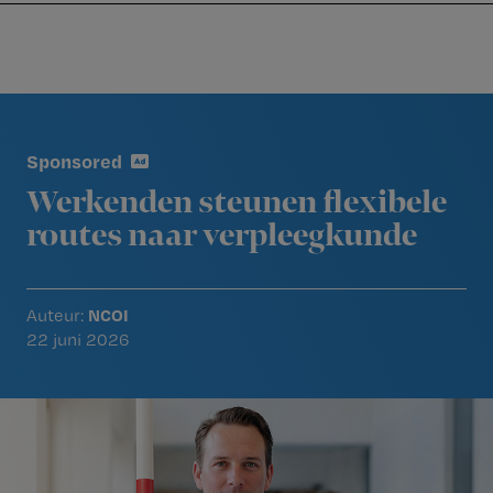
Nursing
W
Skip
Skip
Skip
voor
m
Inloggen
to
to
to
verpleegkundigen
wi
primary
main
footer
jo
navigation
content
Reader
st
Interactions
be
Sponsored
Werkenden steunen flexibele
routes naar verpleegkunde
NCOI
Auteur:
22 juni 2026