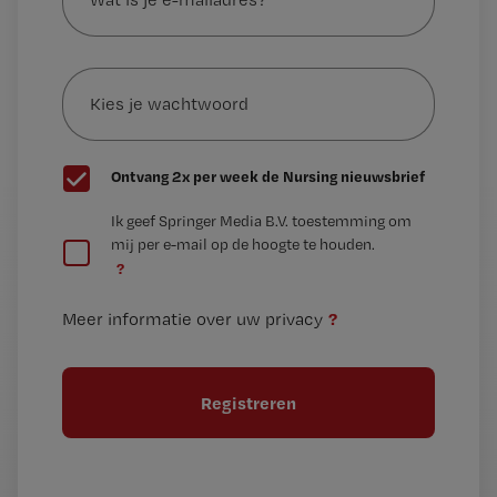
je
e-
Kies
mailadres?
je
*
wachtwoord
G
Ontvang 2x per week de Nursing nieuwsbrief
e
G
Ik geef Springer Media B.V. toestemming om
e
mij per e-mail op de hoogte te houden.
e
n
?
e
t
n
i
?
Meer informatie over uw privacy
t
t
i
e
t
l
e
l
?