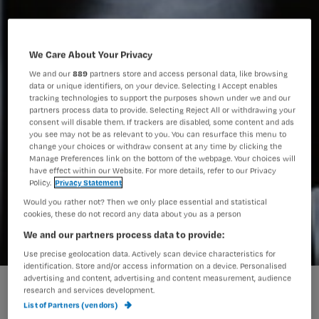
We Care About Your Privacy
We and our
889
partners store and access personal data, like browsing
data or unique identifiers, on your device. Selecting I Accept enables
tracking technologies to support the purposes shown under we and our
partners process data to provide. Selecting Reject All or withdrawing your
consent will disable them. If trackers are disabled, some content and ads
you see may not be as relevant to you. You can resurface this menu to
change your choices or withdraw consent at any time by clicking the
Manage Preferences link on the bottom of the webpage. Your choices will
have effect within our Website. For more details, refer to our Privacy
Policy.
Privacy Statement
Would you rather not? Then we only place essential and statistical
cookies, these do not record any data about you as a person
We and our partners process data to provide:
Use precise geolocation data. Actively scan device characteristics for
identification. Store and/or access information on a device. Personalised
advertising and content, advertising and content measurement, audience
Werkt continuous passive motion bij een totale-knieprothese?
research and services development.
List of Partners (vendors)