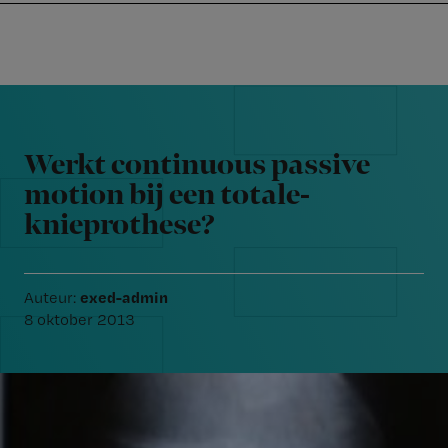
Nursing
W
Skip
Skip
Skip
voor
m
Inloggen
to
to
to
verpleegkundigen
wi
primary
main
footer
jo
navigation
content
Reader
st
Interactions
be
Werkt continuous passive
motion bij een totale-
knieprothese?
exed-admin
Auteur:
8 oktober 2013