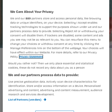
We Care About Your Privacy
We and our
889
partners store and access personal data, like browsing
data or unique identifiers, on your device. Selecting I Accept enables
tracking technologies to support the purposes shown under we and our
partners process data to provide. Selecting Reject All or withdrawing your
consent will disable them. If trackers are disabled, some content and ads
you see may not be as relevant to you. You can resurface this menu to
change your choices or withdraw consent at any time by clicking the
Manage Preferences link on the bottom of the webpage. Your choices will
have effect within our Website. For more details, refer to our Privacy
Werkt de maagsonde bij beademde kinderen beter dan de
Policy.
Privacy Statement
duodenumsonde?
Would you rather not? Then we only place essential and statistical
cookies, these do not record any data about you as a person
We and our partners process data to provide:
Use precise geolocation data. Actively scan device characteristics for
Sondevoeding geven aan beademde patiëntjes op de
identification. Store and/or access information on a device. Personalised
pediatrische intensive care gebeurt op verschillende
advertising and content, advertising and content measurement, audience
research and services development.
manieren. De vraag is wat daarvoor de beste weg is: de
List of Partners (vendors)
maag- of de duodenumsonde.
Registreren