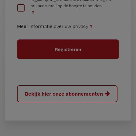
e
mij per e-mail op de hoogte te houden.
e
n
?
e
t
n
i
?
Meer informatie over uw privacy
t
t
i
e
t
l
e
l
?
Bekijk hier onze abonnementen