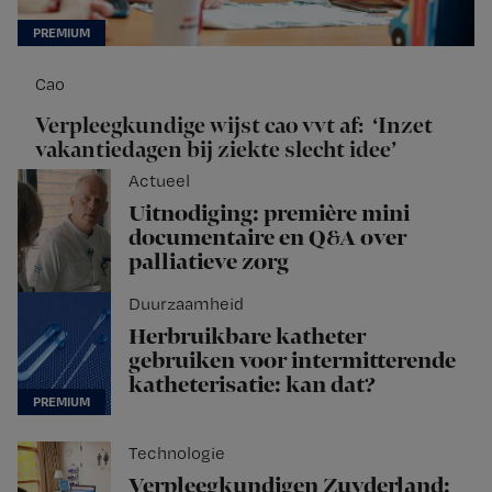
Cao
Verpleegkundige wijst cao vvt af: ‘Inzet
vakantiedagen bij ziekte slecht idee’
Actueel
Uitnodiging: première mini
documentaire en Q&A over
palliatieve zorg
Duurzaamheid
Herbruikbare katheter
gebruiken voor intermitterende
katheterisatie: kan dat?
Technologie
Verpleegkundigen Zuyderland: