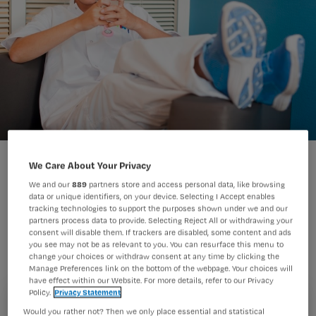
We Care About Your Privacy
We and our
889
partners store and access personal data, like browsing
data or unique identifiers, on your device. Selecting I Accept enables
tracking technologies to support the purposes shown under we and our
De Wet Big II houdt de gemoederen
partners process data to provide. Selecting Reject All or withdrawing your
consent will disable them. If trackers are disabled, some content and ads
van veel verpleegkundigen bezig, ook
you see may not be as relevant to you. You can resurface this menu to
online. Dit vinden verpleegkundige
change your choices or withdraw consent at any time by clicking the
Manage Preferences link on the bottom of the webpage. Your choices will
Twitteraars van het wetsvoorstel.
have effect within our Website. For more details, refer to our Privacy
Policy.
Privacy Statement
Registreren
Would you rather not? Then we only place essential and statistical