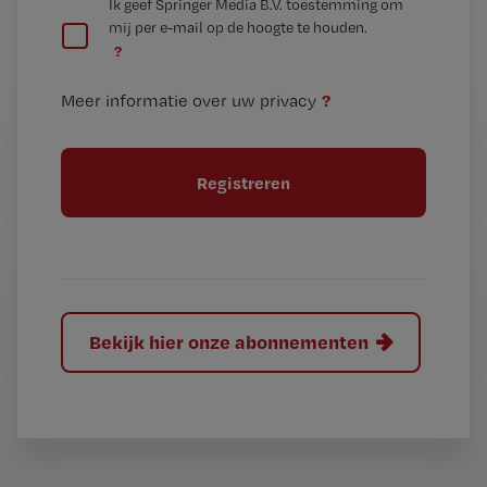
G
Ik geef Springer Media B.V. toestemming om
e
mij per e-mail op de hoogte te houden.
e
n
?
e
t
n
i
?
Meer informatie over uw privacy
t
t
i
e
t
l
e
l
?
Bekijk hier onze abonnementen