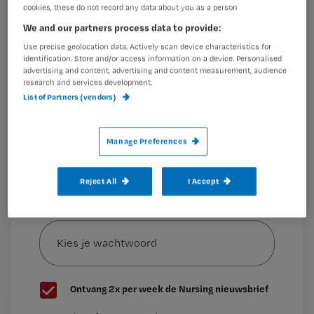
cookies, these do not record any data about you as a person
Wil je dit artikel lezen?
Twitter loopt over van de tweets over de Wet Big II
We and our partners process data to provide:
(#wetbig2): van emotionele reacties
Use precise geolocation data. Actively scan device characteristics for
Maak gratis een account aan en lees 2
…
identification. Store and/or access information on a device. Personalised
artikelen gratis per maand
advertising and content, advertising and content measurement, audience
research and services development.
Al een account of abonnement?
Log dan in
List of Partners (vendors)
Manage Preferences
Wat
is
Reject All
I Accept
je
e-
Kies
mailadres?
je
*
wachtwoord
G
Ontvang 2x per week de Nursing nieuwsbrief
e