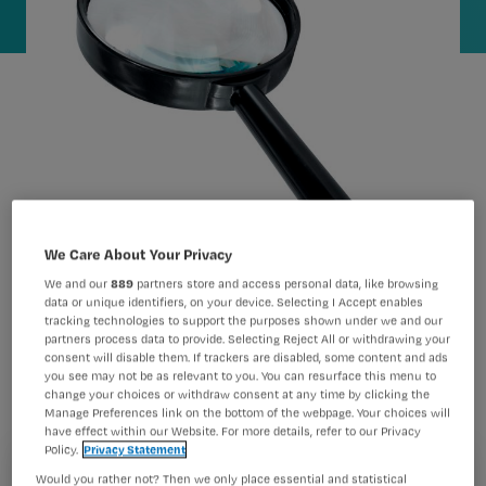
We Care About Your Privacy
Als verpleegkundigen driemaal daags
We and our
889
partners store and access personal data, like browsing
vroege waarschuwingssignalen meten
data or unique identifiers, on your device. Selecting I Accept enables
tracking technologies to support the purposes shown under we and our
voor klinische achteruitgang, werkt
partners process data to provide. Selecting Reject All or withdrawing your
consent will disable them. If trackers are disabled, some content and ads
het Spoed Interventie Systeem beter
you see may not be as relevant to you. You can resurface this menu to
change your choices or withdraw consent at any time by clicking the
dan wanneer ze alleen op indicatie
Manage Preferences link on the bottom of the webpage. Your choices will
have effect within our Website. For more details, refer to our Privacy
meten.
Policy.
Privacy Statement
Registreren
Would you rather not? Then we only place essential and statistical