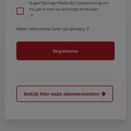
G
Ik geef Springer Media B.V. toestemming om
e
mij per e-mail op de hoogte te houden.
e
n
?
e
t
n
i
?
Meer informatie over uw privacy
t
t
i
e
t
l
e
l
?
Bekijk hier onze abonnementen