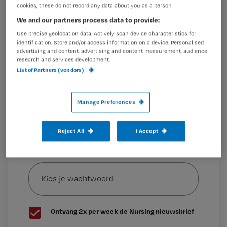
cookies, these do not record any data about you as a person
Wil je dit artikel lezen?
We and our partners process data to provide:
Dit artikel is verschenen in Nursing-magazine januari 2018
Dat concludeert gezondheidswetenschapper Marjon
Use precise geolocation data. Actively scan device characteristics for
Maak gratis een account aan en lees 2
…
identification. Store and/or access information on a device. Personalised
artikelen gratis per maand
advertising and content, advertising and content measurement, audience
research and services development.
Al een account of abonnement?
Log dan in
List of Partners (vendors)
Manage Preferences
Wat
is
Reject All
I Accept
je
e-
Kies
mailadres?
je
*
wachtwoord
G
Ontvang 2x per week de Nursing nieuwsbrief
e