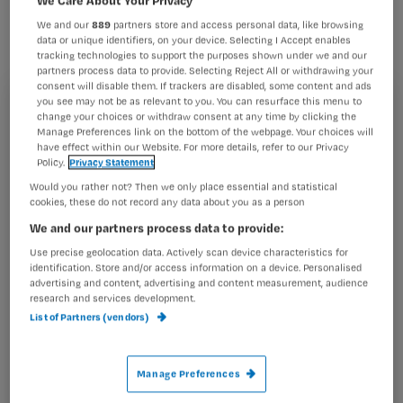
De sterftecijfers zijn voor het eerst
We and our
889
partners store and access personal data, like browsing
terug naar het lage peil van voor de
data or unique identifiers, on your device. Selecting I Accept enables
tracking technologies to support the purposes shown under we and our
jaren ’70.
partners process data to provide. Selecting Reject All or withdrawing your
consent will disable them. If trackers are disabled, some content and ads
you see may not be as relevant to you. You can resurface this menu to
Registreren
change your choices or withdraw consent at any time by clicking the
Manage Preferences link on the bottom of the webpage. Your choices will
Wil je dit artikel lezen?
have effect within our Website. For more details, refer to our Privacy
Policy.
Privacy Statement
Sinds de jaren zeventig zijn ongeveer 3500 baby’s
Maak gratis een account aan en lees 2
Would you rather not? Then we only place essential and statistical
…
cookies, these do not record any data about you as a person
artikelen gratis per maand
We and our partners process data to provide:
Al een account of abonnement?
Log dan in
Use precise geolocation data. Actively scan device characteristics for
identification. Store and/or access information on a device. Personalised
advertising and content, advertising and content measurement, audience
research and services development.
Wat
List of Partners (vendors)
is
je
Manage Preferences
e-