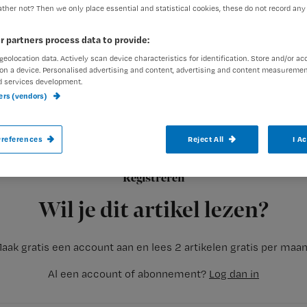
ther not? Then we only place essential and statistical cookies, these do not record any
r partners process data to provide:
geolocation data. Actively scan device characteristics for identification. Store and/or ac
on a device. Personalised advertising and content, advertising and content measuremen
d services development.
ners (vendors)
MAARSSEN – Jeugd-, transfer-, praktijk-
vaker vervangen door lager opgeleiden. Da
en vooral bij patiënten die de indicatie ‘pe
references
Reject All
I A
Landelijke Vereniging Wijkverpleegkundig
Registreren
Wil je dit artikel lezen?
aak gratis een account aan en lees 2 artikelen gratis per maa
Al een account of abonnement?
Log dan in