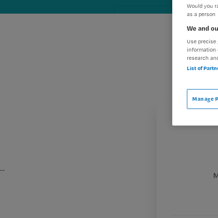
Would you ra
as a person
We and ou
Use precise 
information 
research an
List of Part
Manage P
…
M