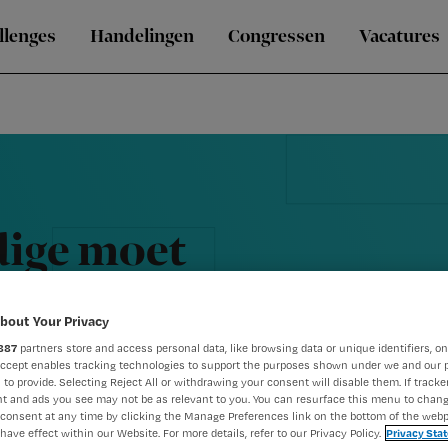
llenges
Handelingen
Congressen
Vacatures
ige moet
bout Your Privacy
887
partners store and access personal data, like browsing data or unique identifiers, on
Accept enables tracking technologies to support the purposes shown under we and our 
 to provide. Selecting Reject All or withdrawing your consent will disable them. If tracker
t and ads you see may not be as relevant to you. You can resurface this menu to chan
consent at any time by clicking the Manage Preferences link on the bottom of the webp
have effect within our Website. For more details, refer to our Privacy Policy.
Privacy Sta