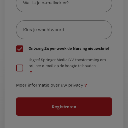
is
je
e-
Kies
mailadres?
je
*
wachtwoord
G
Ontvang 2x per week de Nursing nieuwsbrief
e
G
Ik geef Springer Media B.V. toestemming om
e
mij per e-mail op de hoogte te houden.
e
n
?
e
t
n
i
?
Meer informatie over uw privacy
t
t
i
e
t
l
e
l
?