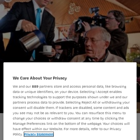
We Care About Your Privacy
We and our
889
partners store and access personal data, like browsing
data or unique identifiers, on your device. Selecting I Accept enables
tracking technologies to support the purposes shown under we and our
partners process data to provide. Selecting Reject All or withdrawing your
consent will disable them. If trackers are disabled, some content and ads
you see may not be as relevant to you. You can resurface this menu to
change your choices or withdraw consent at any time by clicking the
Wilders bezoekt verzorgingshuis
Manage Preferences link on the bottom of the webpage. Your choices will
have effect within our Website. For more details, refer to our Privacy
Policy.
Privacy Statement