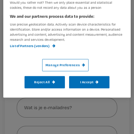
Would you rather not? Then we only place essential and statistical
Wilders schenkt koffie en thee tijdens
cookies, these do not record any data about you as a person
zijn campagne voor de PVV.
We and our partners process data to provide:
Use precise geolocation data. Actively scan device characteristics for
Registreren
identification. Store and/or access information on a device. Personalised
advertising and content, advertising and content measurement, audience
Wil je dit artikel lezen?
research and services development.
Klik hier om het filmpje Geert Wilders bezoekt
List of Partners (vendors)
verzorgingshuis van 112Groningen.nl te bekijken
.
Maak gratis een account aan en lees 2
…
artikelen gratis per maand
Manage Preferences
Al een account of abonnement?
Log dan in
Reject All
I Accept
Wat
is
je
e-
Kies
mailadres?
je
*