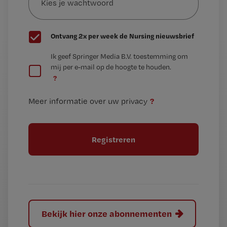
wachtwoord
G
Ontvang 2x per week de Nursing nieuwsbrief
e
G
Ik geef Springer Media B.V. toestemming om
e
mij per e-mail op de hoogte te houden.
e
n
?
e
t
n
i
?
Meer informatie over uw privacy
t
t
i
e
t
l
e
l
?
Bekijk hier onze abonnementen