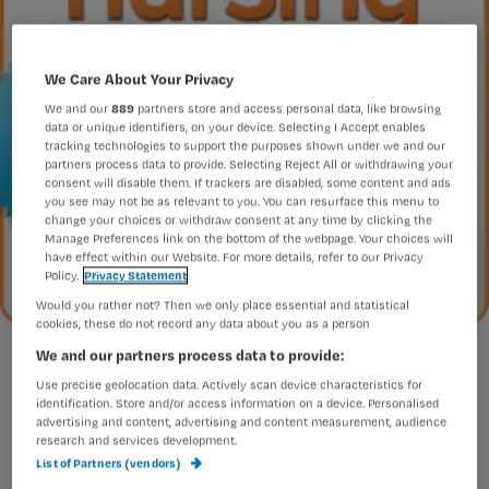
We Care About Your Privacy
We and our
889
partners store and access personal data, like browsing
data or unique identifiers, on your device. Selecting I Accept enables
tracking technologies to support the purposes shown under we and our
partners process data to provide. Selecting Reject All or withdrawing your
consent will disable them. If trackers are disabled, some content and ads
you see may not be as relevant to you. You can resurface this menu to
change your choices or withdraw consent at any time by clicking the
Manage Preferences link on the bottom of the webpage. Your choices will
have effect within our Website. For more details, refer to our Privacy
Policy.
Privacy Statement
Would you rather not? Then we only place essential and statistical
cookies, these do not record any data about you as a person
Win een driegangendiner voor twee met jouw abonneenummer
We and our partners process data to provide:
Use precise geolocation data. Actively scan device characteristics for
identification. Store and/or access information on a device. Personalised
advertising and content, advertising and content measurement, audience
Nursing verloot iedere maand
research and services development.
List of Partners (vendors)
prachtige prijzen onder haar vaste