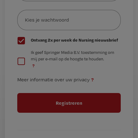
e-
Kies
mailadres?
je
*
wachtwoord
G
Ontvang 2x per week de Nursing nieuwsbrief
e
G
Ik geef Springer Media B.V. toestemming om
e
mij per e-mail op de hoogte te houden.
e
n
?
e
t
n
i
?
Meer informatie over uw privacy
t
t
i
e
t
l
e
l
?