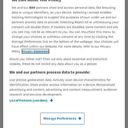
winnaar van de Nursig SMS en Win-
We and our
889
partners store and access personal data, like browsing
actie is bekend.
data or unique identifiers, on your device. Selecting I Accept enables
tracking technologies to support the purposes shown under we and our
partners process data to provide. Selecting Reject All or withdrawing your
consent will disable them. If trackers are disabled, some content and ads
you see may not be as relevant to you. You can resurface this menu to
Registreren
change your choices or withdraw consent at any time by clicking the
Manage Preferences link on the bottom of the webpage. Your choices will
Wil je dit artikel lezen?
Door het sturen van een simpele SMS is Nicolette de
have effect within our Website. For more details, refer to our Privacy
Vroedt uit Zeist
Policy.
Privacy Statement
Maak gratis een account aan en lees 2
…
Would you rather not? Then we only place essential and statistical
artikelen gratis per maand
cookies, these do not record any data about you as a person
We and our partners process data to provide:
Al een account of abonnement?
Log dan in
Use precise geolocation data. Actively scan device characteristics for
identification. Store and/or access information on a device. Personalised
advertising and content, advertising and content measurement, audience
research and services development.
Wat
List of Partners (vendors)
is
je
Manage Preferences
e-
Kies
mailadres?