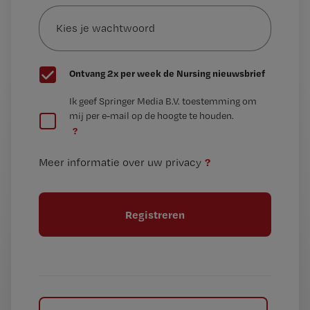
Kies
mailadres?
je
*
wachtwoord
G
Ontvang 2x per week de Nursing nieuwsbrief
e
G
Ik geef Springer Media B.V. toestemming om
e
mij per e-mail op de hoogte te houden.
e
n
?
e
t
n
i
?
Meer informatie over uw privacy
t
t
i
e
t
l
e
l
?