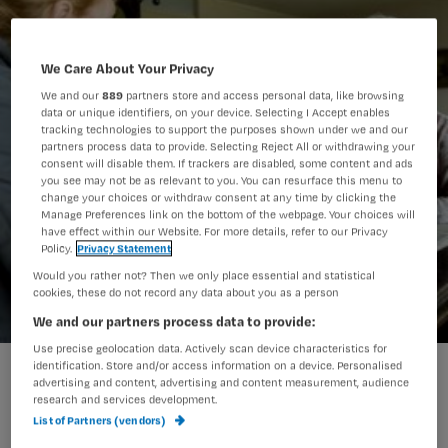
We Care About Your Privacy
We and our
889
partners store and access personal data, like browsing
data or unique identifiers, on your device. Selecting I Accept enables
tracking technologies to support the purposes shown under we and our
partners process data to provide. Selecting Reject All or withdrawing your
consent will disable them. If trackers are disabled, some content and ads
you see may not be as relevant to you. You can resurface this menu to
change your choices or withdraw consent at any time by clicking the
Manage Preferences link on the bottom of the webpage. Your choices will
have effect within our Website. For more details, refer to our Privacy
Policy.
Privacy Statement
Would you rather not? Then we only place essential and statistical
cookies, these do not record any data about you as a person
We and our partners process data to provide:
Use precise geolocation data. Actively scan device characteristics for
ANP-1000_41930635.jpg
identification. Store and/or access information on a device. Personalised
advertising and content, advertising and content measurement, audience
research and services development.
List of Partners (vendors)