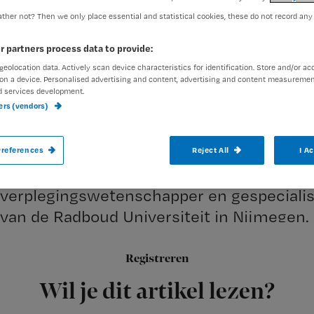
ther not? Then we only place essential and statistical cookies, these do not record any
Christie Klaucke
21 augustu
Auteur:
r partners process data to provide:
geolocation data. Actively scan device characteristics for identification. Store and/or ac
on a device. Personalised advertising and content, advertising and content measuremen
d services development.
ners (vendors)
MAARSSEN – Wisselligging geeft geen neg
references
Reject All
I A
coronaire chirurgie. Dat blijkt uit het pr
verplegingswetenschapper en gespecialis
van de Radboud Universiteit in Nijmegen.
Registreren
Tijdens het onderzoek werden
Wil je dit artikel lezen?