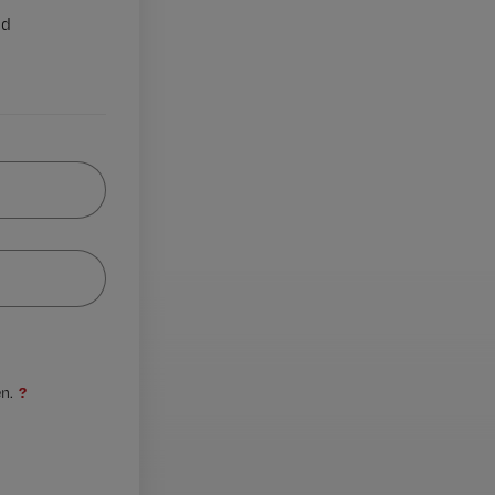
nd
?
n.