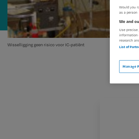
Would you ra
as a person
We and ou
Use precise 
information 
research an
Wisselligging geen risico voor IC-patiënt
List of Part
Manage P