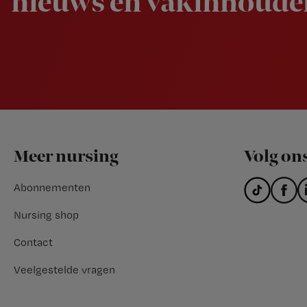
nieuws en vakinhoudel
Footer
Meer nursing
Volg on
Abonnementen
Nursing shop
Contact
Veelgestelde vragen