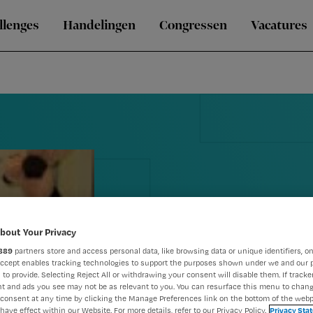
llenges
Handelingen
Congressen
Vacatures
bout Your Privacy
889
partners store and access personal data, like browsing data or unique identifiers, on
Wisselliggin
Accept enables tracking technologies to support the purposes shown under we and our 
 to provide. Selecting Reject All or withdrawing your consent will disable them. If tracker
IC-patiënt
t and ads you see may not be as relevant to you. You can resurface this menu to chan
consent at any time by clicking the Manage Preferences link on the bottom of the webp
have effect within our Website. For more details, refer to our Privacy Policy.
Privacy Sta