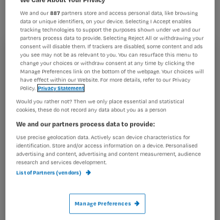
wonden, een bijna standaard
We and our
887
partners store and access personal data, like browsing
interventie in de Vlaamse wondzorg.
data or unique identifiers, on your device. Selecting I Accept enables
tracking technologies to support the purposes shown under we and our
partners process data to provide. Selecting Reject All or withdrawing your
consent will disable them. If trackers are disabled, some content and ads
you see may not be as relevant to you. You can resurface this menu to
Registreren
change your choices or withdraw consent at any time by clicking the
Wonspecialist Jan Vandeputte schreef aanbevelingen
Manage Preferences link on the bottom of the webpage. Your choices will
Wil je dit artikel lezen?
waarmee verpleegkundigen zelf kunnen beoordelen of
have effect within our Website. For more details, refer to our Privacy
ontsmetten zinvol is. Hieronder
Policy.
Privacy Statement
Maak gratis een account aan en lees 2
…
Would you rather not? Then we only place essential and statistical
artikelen gratis per maand
cookies, these do not record any data about you as a person
We and our partners process data to provide:
Al een account of abonnement?
Log dan in
Use precise geolocation data. Actively scan device characteristics for
identification. Store and/or access information on a device. Personalised
advertising and content, advertising and content measurement, audience
research and services development.
Wat
List of Partners (vendors)
is
je
Manage Preferences
e-
Kies
mailadres?