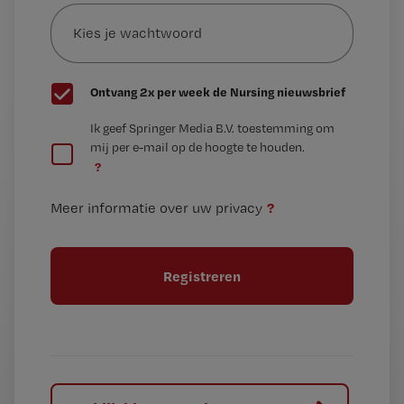
Kies
mailadres?
je
*
wachtwoord
G
Ontvang 2x per week de Nursing nieuwsbrief
e
G
Ik geef Springer Media B.V. toestemming om
e
mij per e-mail op de hoogte te houden.
e
n
?
e
t
n
i
?
Meer informatie over uw privacy
t
t
i
e
t
l
e
l
?