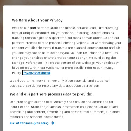
We Care About Your Privacy
We and our
889
partners store and access personal data, like browsing
data or unique identifiers, on your device. Selecting I Accept enables
tracking technologies to support the purposes shown under we and our
partners process data to provide. Selecting Reject All or withdrawing your
consent will disable them. If trackers are disabled, some content and ads
you see may not be as relevant to you. You can resurface this menu to
change your choices or withdraw consent at any time by clicking the
Manage Preferences link on the bottom of the webpage. Your choices will
have effect within our Website. For more details, refer to our Privacy
Policy.
Privacy Statement
Would you rather not? Then we only place essential and statistical
cookies, these do not record any data about you as a person
We and our partners process data to provide:
Use precise geolocation data. Actively scan device characteristics for
wond swab.jpg
identification. Store and/or access information on a device. Personalised
advertising and content, advertising and content measurement, audience
research and services development.
List of Partners (vendors)