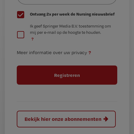
G
Ontvang 2x per week de Nursing nieuwsbrief
e
G
Ik geef Springer Media B.V. toestemming om
e
mij per e-mail op de hoogte te houden.
e
n
?
e
t
n
i
?
Meer informatie over uw privacy
t
t
i
e
t
l
e
l
?
Bekijk hier onze abonnementen