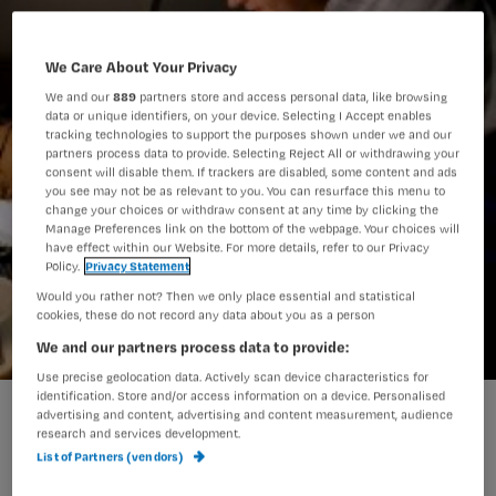
We Care About Your Privacy
We and our
889
partners store and access personal data, like browsing
data or unique identifiers, on your device. Selecting I Accept enables
tracking technologies to support the purposes shown under we and our
partners process data to provide. Selecting Reject All or withdrawing your
consent will disable them. If trackers are disabled, some content and ads
you see may not be as relevant to you. You can resurface this menu to
change your choices or withdraw consent at any time by clicking the
Manage Preferences link on the bottom of the webpage. Your choices will
have effect within our Website. For more details, refer to our Privacy
Policy.
Privacy Statement
Would you rather not? Then we only place essential and statistical
cookies, these do not record any data about you as a person
We and our partners process data to provide:
Use precise geolocation data. Actively scan device characteristics for
identification. Store and/or access information on a device. Personalised
advertising and content, advertising and content measurement, audience
research and services development.
Afgelopen woensdag ging ik samen
List of Partners (vendors)
met een collega naar Jaap voor de