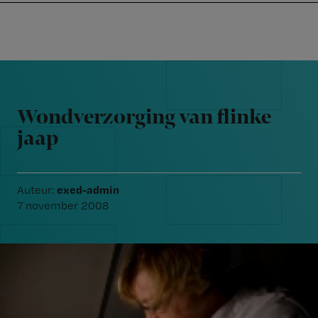
Nursing
W
Skip
Skip
Skip
voor
m
Inloggen
to
to
to
verpleegkundigen
wi
primary
main
footer
jo
navigation
content
Reader
st
Interactions
be
Wondverzorging van flinke
jaap
exed-admin
Auteur:
7 november 2008