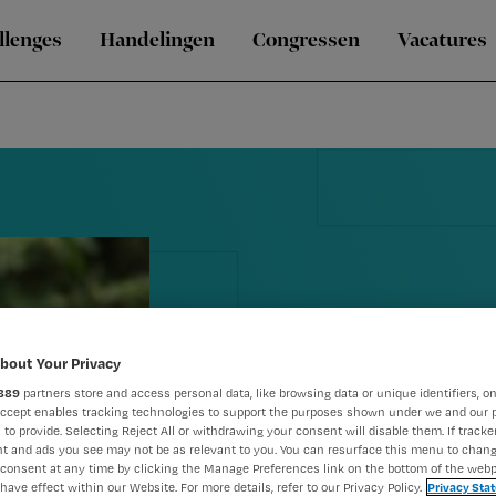
llenges
Handelingen
Congressen
Vacatures
Workshop CR
bout Your Privacy
889
partners store and access personal data, like browsing data or unique identifiers, on
bewust van 
Accept enables tracking technologies to support the purposes shown under we and our 
 to provide. Selecting Reject All or withdrawing your consent will disable them. If tracker
t and ads you see may not be as relevant to you. You can resurface this menu to chan
communicat
consent at any time by clicking the Manage Preferences link on the bottom of the webp
have effect within our Website. For more details, refer to our Privacy Policy.
Privacy Sta