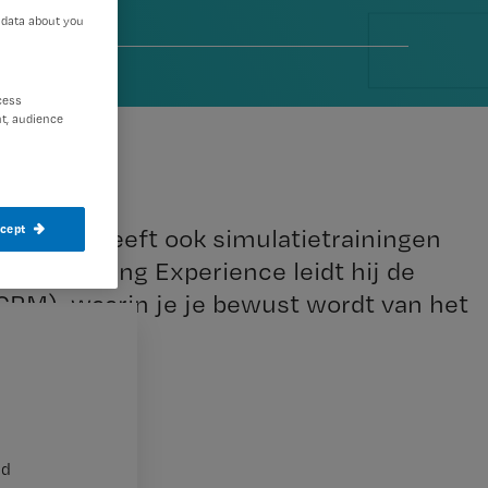
 data about you
2014
cess
t, audience
ccept
e, maar geeft ook simulatietrainingen
 de Nursing Experience leidt hij de
RM), waarin je je bewust wordt van het
kvloer.
nd