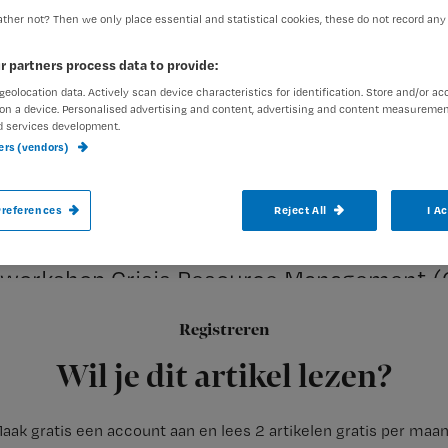
ther not? Then we only place essential and statistical cookies, these do not record any
r partners process data to provide:
Laura Jansen
19 september 
Auteur:
geolocation data. Actively scan device characteristics for identification. Store and/or ac
on a device. Personalised advertising and content, advertising and content measuremen
d services development.
ners (vendors)
references
Reject All
I A
Peter Bennik is ambulanceverpleegkundig
aan verpleegkundigen en verzorgenden. Op
workshop Crisis Resource Management (C
effect van goede communicatie op de wer
Registreren
Wil je dit artikel lezen?
aak gratis een account aan en lees 2 artikelen gratis per maa