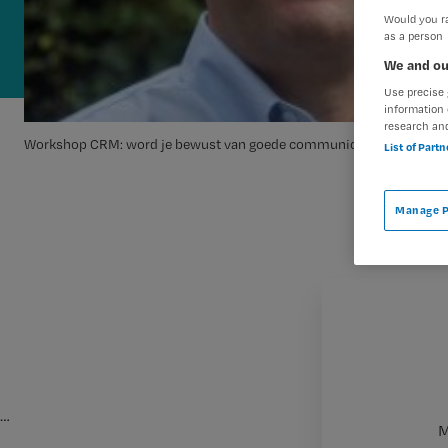
Would you ra
as a person
We and ou
Use precise 
information 
research an
Workshop CRM: word je bewust van goede communicatie
List of Part
Manage P
…
M