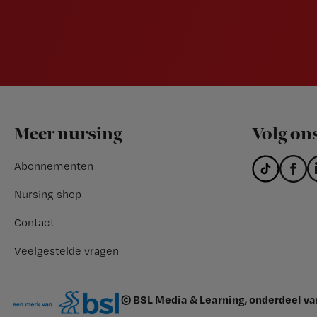
Footer
Meer nursing
Volg on
Abonnementen
Nursing shop
Contact
Veelgestelde vragen
© BSL Media & Learning, onderdeel v