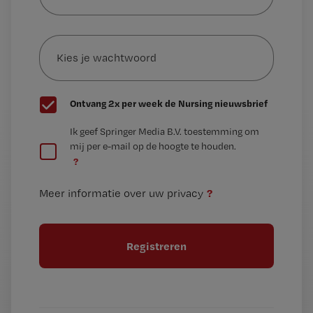
je
e-
Kies
mailadres?
je
*
wachtwoord
G
Ontvang 2x per week de Nursing nieuwsbrief
e
G
Ik geef Springer Media B.V. toestemming om
e
mij per e-mail op de hoogte te houden.
e
n
?
e
t
n
i
?
Meer informatie over uw privacy
t
t
i
e
t
l
e
l
?