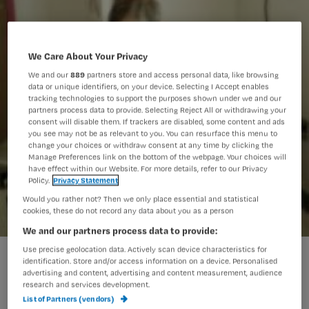
We Care About Your Privacy
We and our
889
partners store and access personal data, like browsing
data or unique identifiers, on your device. Selecting I Accept enables
tracking technologies to support the purposes shown under we and our
partners process data to provide. Selecting Reject All or withdrawing your
consent will disable them. If trackers are disabled, some content and ads
you see may not be as relevant to you. You can resurface this menu to
change your choices or withdraw consent at any time by clicking the
Manage Preferences link on the bottom of the webpage. Your choices will
have effect within our Website. For more details, refer to our Privacy
Policy.
Privacy Statement
Would you rather not? Then we only place essential and statistical
cookies, these do not record any data about you as a person
We and our partners process data to provide:
Use precise geolocation data. Actively scan device characteristics for
Zieke kinderen positiever dan gezonde
identification. Store and/or access information on a device. Personalised
advertising and content, advertising and content measurement, audience
research and services development.
List of Partners (vendors)