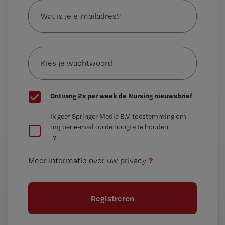
is
je
e-
Kies
mailadres?
je
*
wachtwoord
G
Ontvang 2x per week de Nursing nieuwsbrief
e
G
Ik geef Springer Media B.V. toestemming om
e
mij per e-mail op de hoogte te houden.
e
n
?
e
t
n
i
?
Meer informatie over uw privacy
t
t
i
e
t
l
e
l