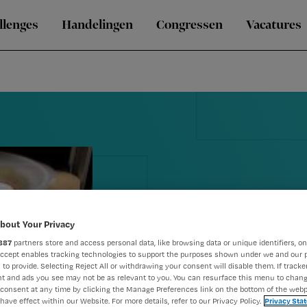
llenges
Handelingen
Congressen
Vacatures
bout Your Privacy
887
partners store and access personal data, like browsing data or unique identifiers, on
Ziekenhuis 
Accept enables tracking technologies to support the purposes shown under we and our 
 to provide. Selecting Reject All or withdrawing your consent will disable them. If tracker
t and ads you see may not be as relevant to you. You can resurface this menu to chan
maaltijdserv
consent at any time by clicking the Manage Preferences link on the bottom of the webp
have effect within our Website. For more details, refer to our Privacy Policy.
Privacy Sta