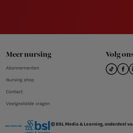
Footer
Meer nursing
Volg on
Abonnementen
Nursing shop
Contact
Veelgestelde vragen
© BSL Media & Learning, onderdeel v