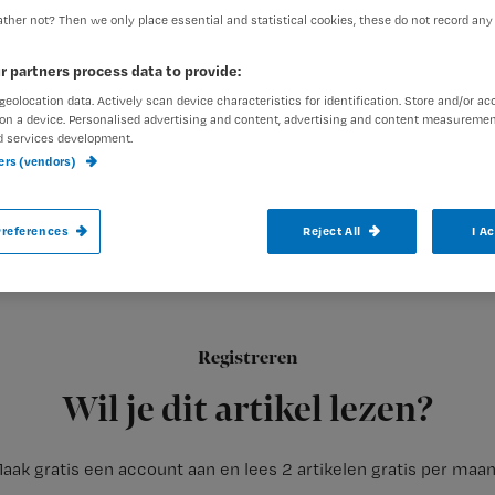
ther not? Then we only place essential and statistical cookies, these do not record any
r partners process data to provide:
Redactie Nursing
20 april 20
Auteur:
geolocation data. Actively scan device characteristics for identification. Store and/or ac
on a device. Personalised advertising and content, advertising and content measuremen
d services development.
ners (vendors)
references
Reject All
I A
Patiënten in het ziekenhuis in Ede regel
gerechtje tussendoor met één telefoontje
Registreren
Op deze manier wil het Ziekenhuis Gelderse Vallei haar
ambiti
Wil je dit artikel lezen?
aak gratis een account aan en lees 2 artikelen gratis per maa