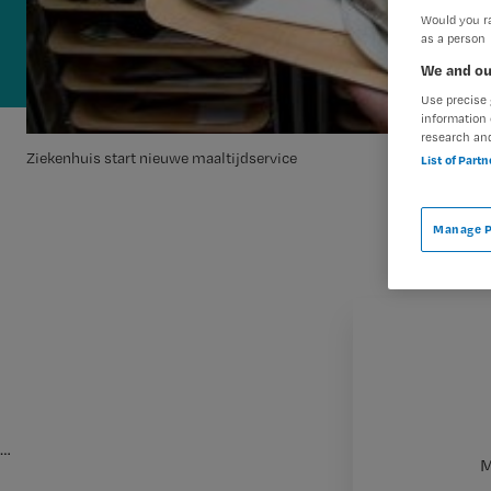
Would you ra
as a person
We and ou
Use precise 
information 
research an
Ziekenhuis start nieuwe maaltijdservice
List of Part
Manage P
…
M