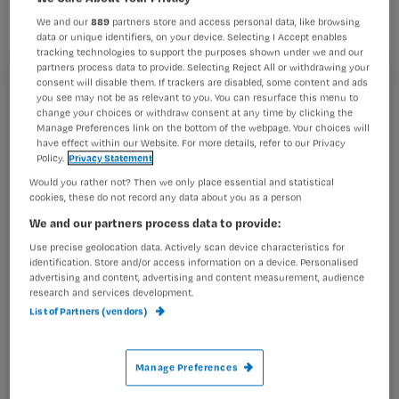
Emmeloord zijn woensdag gesloten,
We and our
889
partners store and access personal data, like browsing
omdat er legionella is aangetroffen.
data or unique identifiers, on your device. Selecting I Accept enables
tracking technologies to support the purposes shown under we and our
Dat maakte het ziekenhuisbestuur
partners process data to provide. Selecting Reject All or withdrawing your
consent will disable them. If trackers are disabled, some content and ads
bekend. De bacterie werd ontdekt in
Registreren
you see may not be as relevant to you. You can resurface this menu to
een douche in een personeelsruimte.
change your choices or withdraw consent at any time by clicking the
Wil je dit artikel lezen?
Manage Preferences link on the bottom of the webpage. Your choices will
Niemand is in aanraking geweest met
have effect within our Website. For more details, refer to our Privacy
Policy.
Privacy Statement
Maak gratis een account aan en lees 2
…
Would you rather not? Then we only place essential and statistical
artikelen gratis per maand
cookies, these do not record any data about you as a person
Al een account of abonnement?
Log dan in
We and our partners process data to provide:
Use precise geolocation data. Actively scan device characteristics for
identification. Store and/or access information on a device. Personalised
advertising and content, advertising and content measurement, audience
Wat
research and services development.
List of Partners (vendors)
is
je
e-
Manage Preferences
Kies
mailadres?