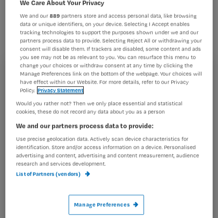
We Care About Your Privacy
NOOM en NVOG willen dat
We and our
889
partners store and access personal data, like browsing
ziekenhuizen meer rekening houden
data or unique identifiers, on your device. Selecting I Accept enables
met de ongemakken en beperkingen
tracking technologies to support the purposes shown under we and our
partners process data to provide. Selecting Reject All or withdrawing your
van ouderen.
consent will disable them. If trackers are disabled, some content and ads
you see may not be as relevant to you. You can resurface this menu to
change your choices or withdraw consent at any time by clicking the
Manage Preferences link on the bottom of the webpage. Your choices will
Registreren
have effect within our Website. For more details, refer to our Privacy
Policy.
Privacy Statement
Wil je dit artikel lezen?
De samenwerkende organisaties gaan daarom de
Would you rather not? Then we only place essential and statistical
komende tijd alle 137 ziekenhuislocaties screenen op
cookies, these do not record any data about you as a person
Maak gratis een account aan en lees 2
…
We and our partners process data to provide:
artikelen gratis per maand
Use precise geolocation data. Actively scan device characteristics for
Al een account of abonnement?
Log dan in
identification. Store and/or access information on a device. Personalised
advertising and content, advertising and content measurement, audience
research and services development.
List of Partners (vendors)
Wat
is
Manage Preferences
je