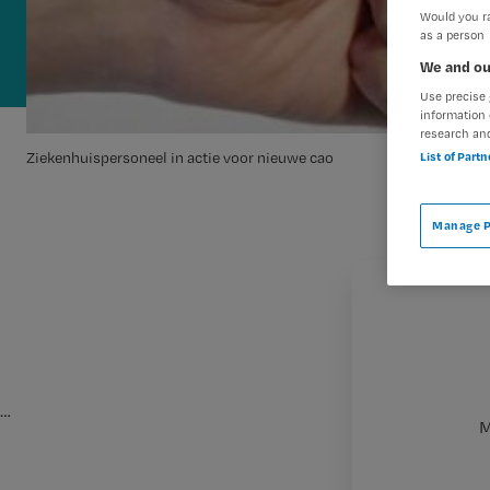
Would you ra
as a person
We and ou
Use precise 
information 
research an
List of Part
Ziekenhuispersoneel in actie voor nieuwe cao
Manage P
…
M