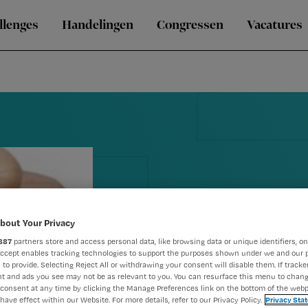
llenges
Handelingen
Congressen
Vacatures
bout Your Privacy
887
partners store and access personal data, like browsing data or unique identifiers, on
Ziekenhuispe
Accept enables tracking technologies to support the purposes shown under we and our 
 to provide. Selecting Reject All or withdrawing your consent will disable them. If tracker
t and ads you see may not be as relevant to you. You can resurface this menu to chan
voor nieuwe
consent at any time by clicking the Manage Preferences link on the bottom of the webp
have effect within our Website. For more details, refer to our Privacy Policy.
Privacy Sta