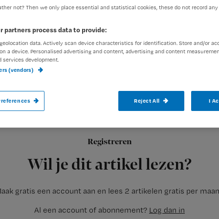
ther not? Then we only place essential and statistical cookies, these do not record any
r partners process data to provide:
Nienke Berends
9 februari 2
Auteur:
geolocation data. Actively scan device characteristics for identification. Store and/or ac
on a device. Personalised advertising and content, advertising and content measuremen
d services development.
ners (vendors)
references
Reject All
I A
Werknemers van ziekenhuizen in heel Ned
Zij voeren de druk op richting werkgever
De laatste cao is al bijna een jaar verlope
Registreren
ondervinden van deze acties, aldus FNV
Wil je dit artikel lezen?
aak gratis een account aan en lees 2 artikelen gratis per maa
Al een account of abonnement?
Log dan in