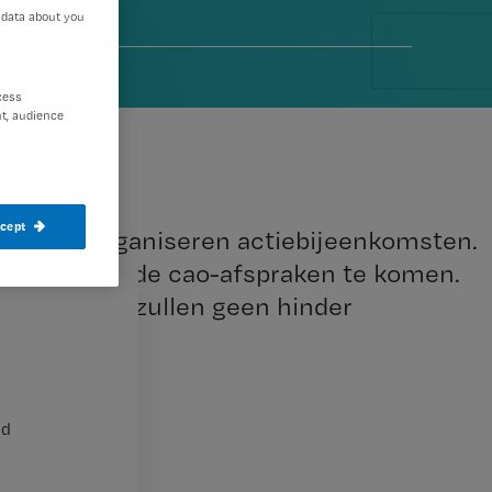
 data about you
015
cess
t, audience
ccept
erland organiseren actiebijeenkomsten.
s om tot goede cao-afspraken te komen.
n. Patiënten zullen geen hinder
nd