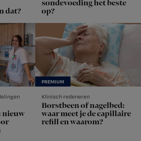
sondevoeding het beste
n dat?
op?
delingen
Klinisch redeneren
Borstbeen of nagelbed:
: nieuw
waar meet je de capillaire
oor
refill en waarom?
n