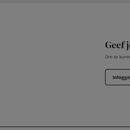
Geef j
Om te kunne
Inlogg