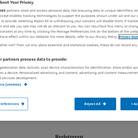
bout Your Privacy
b
889
partners store and access personal data, like browsing data or unique identifiers, on
Accept enables tracking technologies to support the purposes shown under we and our 
 to provide. Selecting Reject All or withdrawing your consent will disable them. If tracker
t and ads you see may not be as relevant to you. You can resurface this menu to chan
consent at any time by clicking the Manage Preferences link on the bottom of the webp
Aute
have effect within our Website. For more details, refer to our Privacy Policy.
Privacy Sta
ther not? Then we only place essential and statistical cookies, these do not record any
r partners process data to provide:
geolocation data. Actively scan device characteristics for identification. Store and/or ac
on a device. Personalised advertising and content, advertising and content measuremen
d services development.
Kan een robot volautomatisch bloed afne
ners (vendors)
ziekenhuizen momenteel onderzoekt. De e
references
Reject All
I A
Aan een bloedafname door de ‘bloedprikrobot’
Registreren