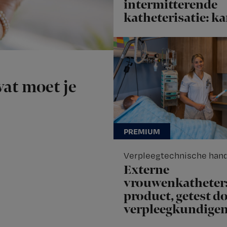
intermitterende
katheterisatie: ka
at moet je
Verpleegtechnische han
Externe
vrouwenkatheter
product, getest d
verpleegkundige