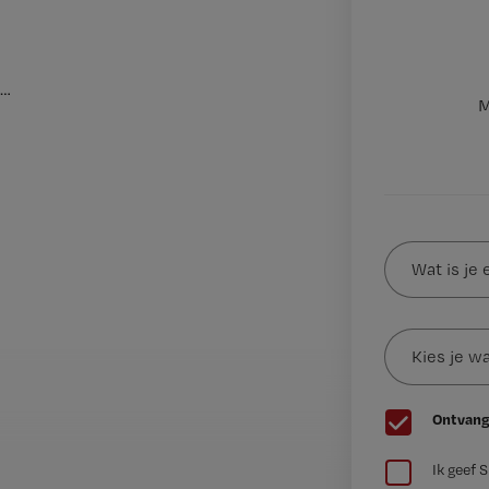
…
M
Wat
is
je
e-
Kies
mailadres?
je
*
wachtwoord
G
Ontvang
e
G
e
Ik geef 