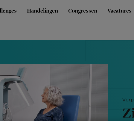
llenges
Handelingen
Congressen
Vacatures
Verp
Z
v