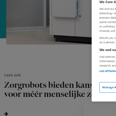
We Care A
We and our
Selecting I 
process data
some conten
or withdraw 
choices will 
Would you ra
as a person
We and ou
Use precise 
information 
research an
List of Part
Lees ook
Zorgrobots bieden kans
Manage P
voor méér menselijke zorg