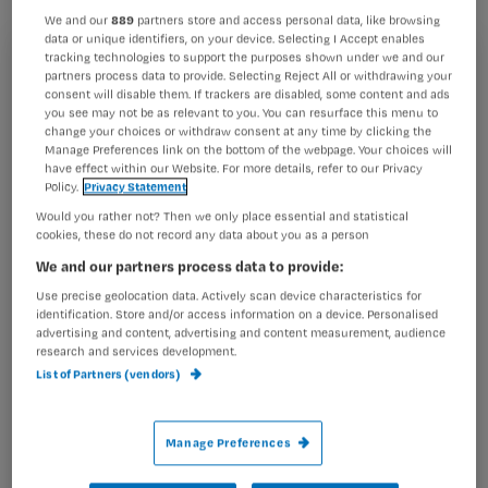
baas baalt er behoorlijk van.
We and our
889
partners store and access personal data, like browsing
data or unique identifiers, on your device. Selecting I Accept enables
tracking technologies to support the purposes shown under we and our
Registreren
partners process data to provide. Selecting Reject All or withdrawing your
consent will disable them. If trackers are disabled, some content and ads
Wil je dit artikel lezen?
you see may not be as relevant to you. You can resurface this menu to
Een fanatieke collega, net van school, werkt altijd harder
change your choices or withdraw consent at any time by clicking the
dan ik. Alleen verdraait ze haar linker
Manage Preferences link on the bottom of the webpage. Your choices will
Maak gratis een account aan en lees 2
…
have effect within our Website. For more details, refer to our Privacy
artikelen gratis per maand
Policy.
Privacy Statement
Would you rather not? Then we only place essential and statistical
Al een account of abonnement?
Log dan in
cookies, these do not record any data about you as a person
We and our partners process data to provide:
Use precise geolocation data. Actively scan device characteristics for
identification. Store and/or access information on a device. Personalised
Wat
advertising and content, advertising and content measurement, audience
is
research and services development.
je
List of Partners (vendors)
e-
Kies
mailadres?
Manage Preferences
je
*
wachtwoord