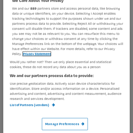
We Care About Your Privacy
toegenomen. Dat blijkt uit cijfers van
We and our
889
partners store and access personal data, like browsing
Vernet Verzuimnetwerk BV dat de
data or unique identifiers, on your device. Selecting I Accept enables
tracking technologies to support the purposes shown under we and our
verzuimcijfers van ongeveer 500.000
partners process data to provide. Selecting Reject All or withdrawing your
werknemers in de zorg bijhoudt.
consent will disable them. If trackers are disabled, some content and ads
you see may not be as relevant to you. You can resurface this menu to
Registreren
change your choices or withdraw consent at any time by clicking the
Manage Preferences link on the bottom of the webpage. Your choices will
have effect within our Website. For more details, refer to our Privacy
Wil je dit artikel lezen?
Policy.
Privacy Statement
De stijging
Would you rather not? Then we only place essential and statistical
Maak gratis een account aan en lees 2
…
cookies, these do not record any data about you as a person
artikelen gratis per maand
We and our partners process data to provide:
Al een account of abonnement?
Log dan in
Use precise geolocation data. Actively scan device characteristics for
identification. Store and/or access information on a device. Personalised
advertising and content, advertising and content measurement, audience
research and services development.
List of Partners (vendors)
Wat
is
je
Manage Preferences
e-