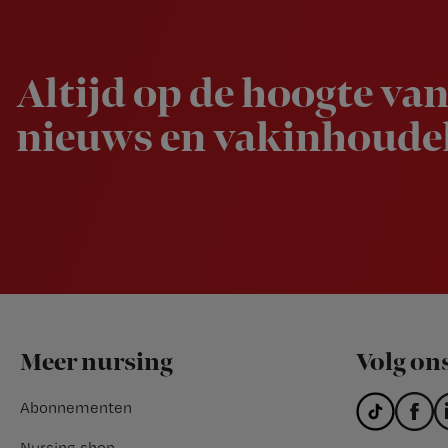
Newsletter
Altijd op de hoogte van
nieuws en vakinhoudel
Footer
Meer nursing
Volg on
Abonnementen
Nursing shop