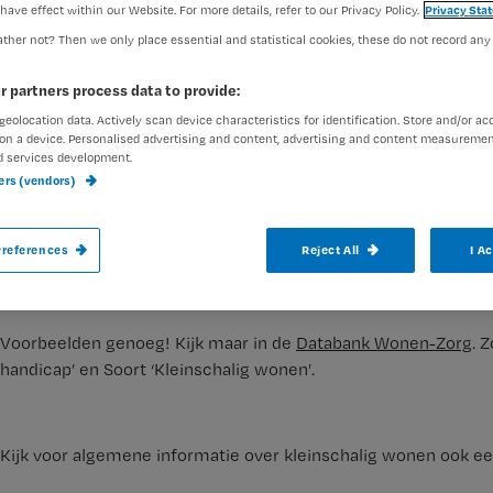
have effect within our Website. For more details, refer to our Privacy Policy.
Privacy Sta
ther not? Then we only place essential and statistical cookies, these do not record any
r partners process data to provide:
geolocation data. Actively scan device characteristics for identification. Store and/or ac
on a device. Personalised advertising and content, advertising and content measuremen
d services development.
ners (vendors)
references
Reject All
I A
Voorbeelden genoeg! Kijk maar in de
Databank Wonen-Zorg
. 
handicap’ en Soort ‘Kleinschalig wonen’.
Kijk voor algemene informatie over kleinschalig wonen ook ee