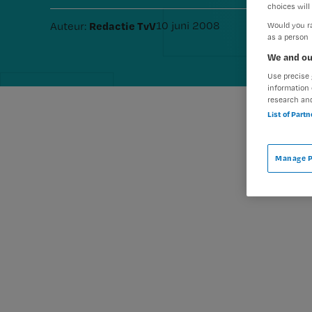
choices will 
Redactie TvV
10 juni 2008
Auteur:
Would you ra
as a person
We and ou
Use precise 
information 
research an
List of Part
Manage P