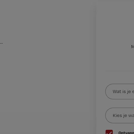
…
M
Wat
is
je
e-
Kies
mailadres?
je
*
wachtwoord
G
Ontvang