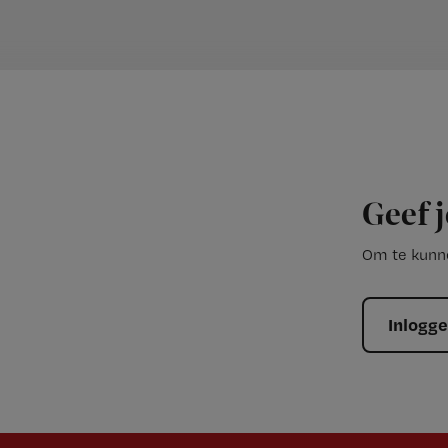
Geef j
Om te kunne
Inlogg