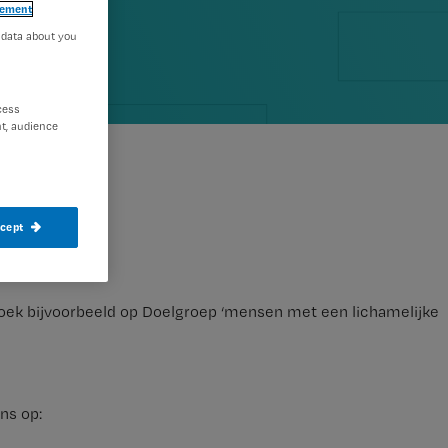
tement
 data about you
cess
t, audience
ccept
Zoek bijvoorbeeld op Doelgroep ‘mensen met een lichamelijke
ns op: