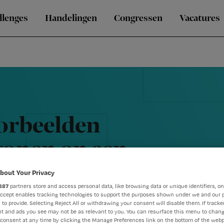
llenges
Handelingen
Congressen
Vacatures
oorbeelden
wonen op een
ing met
bout Your Privacy
887
partners store and access personal data, like browsing data or unique identifiers, on
en?
Accept enables tracking technologies to support the purposes shown under we and our 
 to provide. Selecting Reject All or withdrawing your consent will disable them. If tracker
t and ads you see may not be as relevant to you. You can resurface this menu to chan
consent at any time by clicking the Manage Preferences link on the bottom of the webp