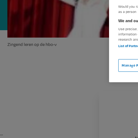
Would you ra
as a person
We and ou
Use precise 
information 
research an
Zingend leren op de hbo-v
List of Part
Manage P
…