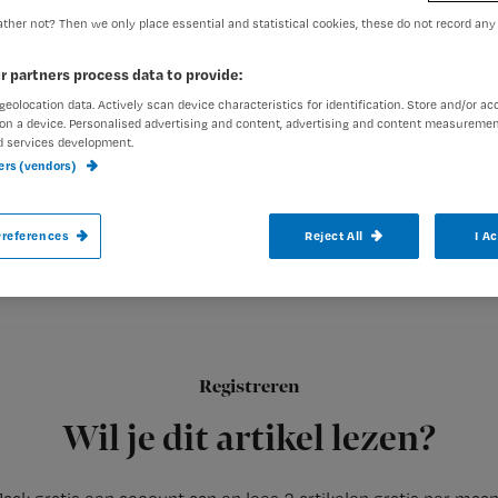
ther not? Then we only place essential and statistical cookies, these do not record any
Redactie Nursing
7 novembe
r partners process data to provide:
Auteur:
geolocation data. Actively scan device characteristics for identification. Store and/or ac
on a device. Personalised advertising and content, advertising and content measuremen
d services development.
ners (vendors)
Wie denkt dat je voor de opleiding verple
references
Reject All
I A
komt in Bangkok bedrogen uit.
Karaoke is daar een nieuwe lesmethode om de lesstof onder de
Registreren
Bekijk de video op
Wil je dit artikel lezen?