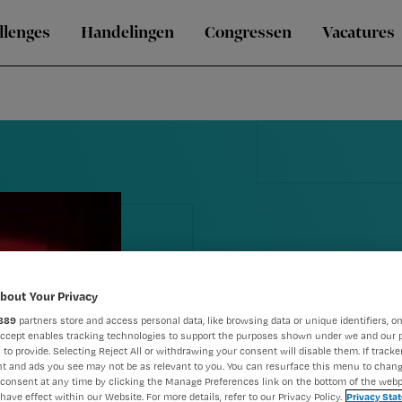
llenges
Handelingen
Congressen
Vacatures
bout Your Privacy
889
partners store and access personal data, like browsing data or unique identifiers, on
Accept enables tracking technologies to support the purposes shown under we and our 
 to provide. Selecting Reject All or withdrawing your consent will disable them. If tracker
Zingend lere
t and ads you see may not be as relevant to you. You can resurface this menu to chan
consent at any time by clicking the Manage Preferences link on the bottom of the webp
have effect within our Website. For more details, refer to our Privacy Policy.
Privacy Sta