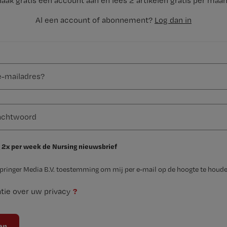
aak gratis een account aan en lees 2 artikelen gratis per maa
Al een account of abonnement?
Log dan in
 2x per week de Nursing nieuwsbrief
Springer Media B.V. toestemming om mij per e-mail op de hoogte te houde
?
tie over uw privacy