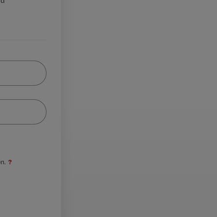
nd
?
n.