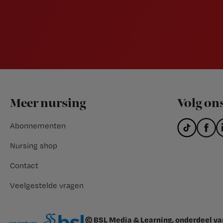
Footer
Meer nursing
Volg on
Abonnementen
Nursing shop
Contact
Veelgestelde vragen
© BSL Media & Learning, onderdeel v